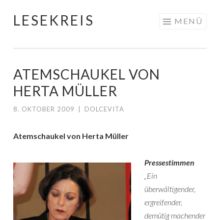
LESEKREIS
Springe
MENÜ
zum
Inhalt
ATEMSCHAUKEL VON
HERTA MÜLLER
8. OKTOBER 2009
|
DOLCEVITA
Atemschaukel von Herta Müller
Pressestimmen
„Ein
überwältigender,
ergreifender,
demütig machender