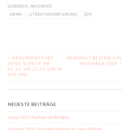
LESEKREIS
,
NACHRUFE
KRIMI
LITERATURVERFILMUNG
ZDF
<
DRUCKFRISCH MIT
KRIMIWELT-BESTENLISTE
BEITRAGS-
DENIS SCHECK AM
NOVEMBER 2009
>
01.11. UM 23.35 UHR IN
NAVIGATION
DER ARD
NEUESTE BEITRÄGE
Januar 2025: Auerhaus von Bov Bjerg
Dezember 2024: Der heilige King Kong von James McBride