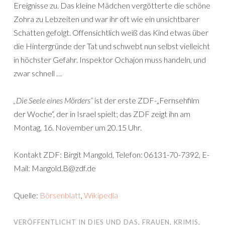
Ereignisse zu. Das kleine Mädchen vergötterte die schöne
Zohra zu Lebzeiten und war ihr oft wie ein unsichtbarer
Schatten gefolgt. Offensichtlich weiß das Kind etwas über
die Hintergründe der Tat und schwebt nun selbst vielleicht
in höchster Gefahr. Inspektor Ochajon muss handeln, und
zwar schnell …
„Die Seele eines Mörders“
ist der erste ZDF-„Fernsehfilm
der Woche“, der in Israel spielt; das ZDF zeigt ihn am
Montag, 16. November um 20.15 Uhr.
Kontakt ZDF: Birgit Mangold, Telefon: 06131-70-7392, E-
Mail: Mangold.B@zdf.de
Quelle:
Börsenblatt
,
Wikipedia
VERÖFFENTLICHT IN
DIES UND DAS
,
FRAUEN
,
KRIMIS
,