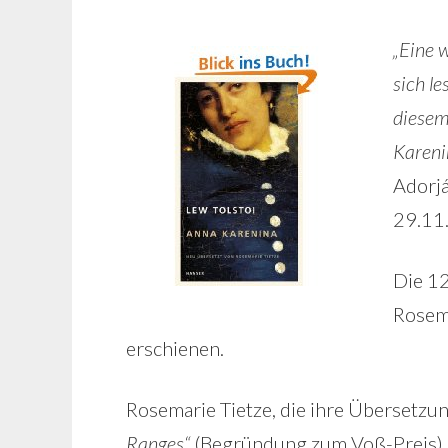
„Eine 
sich l
diesem
Karenin
Adorjá
29.11
Die 1
Rosema
erschienen.
Rosemarie Tietze, die ihre Übersetz
Ranges“
(Begründung zum Voß-Preis) 