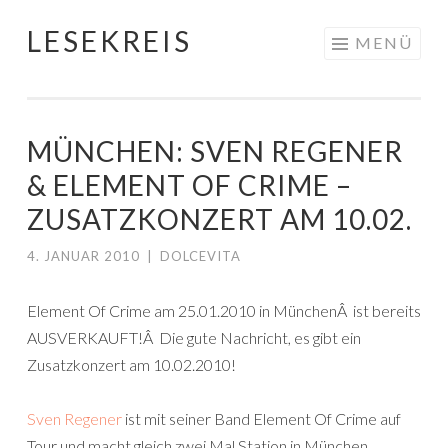
LESEKREIS
Springe
MENÜ
zum
Inhalt
MÜNCHEN: SVEN REGENER
& ELEMENT OF CRIME –
ZUSATZKONZERT AM 10.02.
4. JANUAR 2010
|
DOLCEVITA
Element Of Crime am 25.01.2010 in MünchenÂ ist bereits
AUSVERKAUFT!Â Die gute Nachricht, es gibt ein
Zusatzkonzert am 10.02.2010!
Sven Regener
ist mit seiner Band Element Of Crime auf
Tour und macht gleich zwei Mal Station in München.