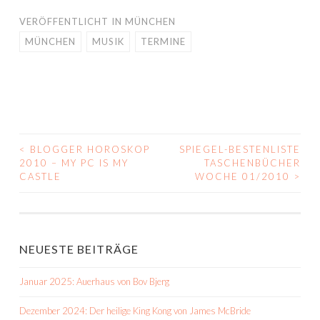
VERÖFFENTLICHT IN
MÜNCHEN
MÜNCHEN
MUSIK
TERMINE
<
BLOGGER HOROSKOP
SPIEGEL-BESTENLISTE
BEITRAGS-
2010 – MY PC IS MY
TASCHENBÜCHER
CASTLE
WOCHE 01/2010
>
NAVIGATION
NEUESTE BEITRÄGE
Januar 2025: Auerhaus von Bov Bjerg
Dezember 2024: Der heilige King Kong von James McBride