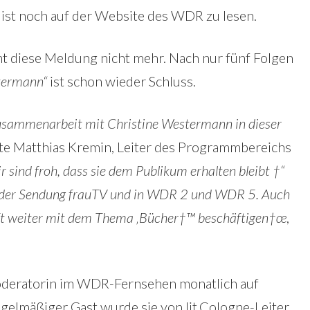
ist noch auf der Website des WDR zu lesen.
t diese Meldung nicht mehr. Nach nur fünf Folgen
stermann“
ist schon wieder Schluss.
Zusammenarbeit mit Christine Westermann in dieser
gte Matthias Kremin, Leiter des Programmbereichs
r sind froh, dass sie dem Publikum erhalten bleibt †“
n der Sendung frauTV und in WDR 2 und WDR 5. Auch
nft weiter mit dem Thema ‚Bücher†™ beschäftigen†œ
,
Moderatorin im WDR-Fernsehen monatlich auf
egelmäßiger Gast wurde sie von lit.Cologne-Leiter