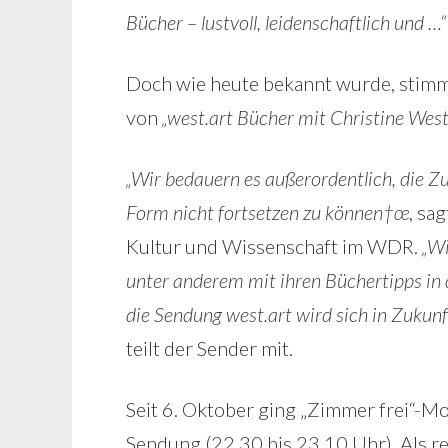
Bücher – lustvoll, leidenschaftlich und …“
Doch wie heute bekannt wurde, stimm
von
„west.art Bücher mit Christine We
„Wir bedauern es außerordentlich, die 
Form nicht fortsetzen zu können†œ
, sa
Kultur und Wissenschaft im WDR.
„Wi
unter anderem mit ihren Büchertipps i
die Sendung west.art wird sich in Zuku
teilt der Sender mit.
Seit 6. Oktober ging „Zimmer frei“-
Sendung (22.30 bis 23.10 Uhr). Als r