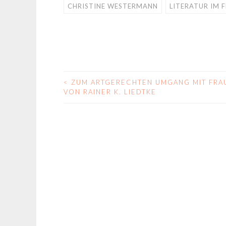
CHRISTINE WESTERMANN
LITERATUR IM 
<
ZUM ARTGERECHTEN UMGANG MIT FRA
BEITRAGS-
VON RAINER K. LIEDTKE
NAVIGATION