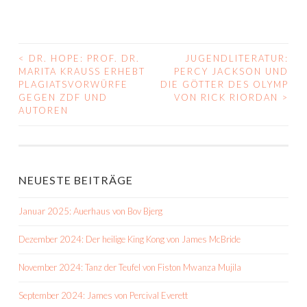
<
DR. HOPE: PROF. DR.
JUGENDLITERATUR:
BEITRAGS-
MARITA KRAUSS ERHEBT
PERCY JACKSON UND
PLAGIATSVORWÜRFE
DIE GÖTTER DES OLYMP
NAVIGATION
GEGEN ZDF UND
VON RICK RIORDAN
>
AUTOREN
NEUESTE BEITRÄGE
Januar 2025: Auerhaus von Bov Bjerg
Dezember 2024: Der heilige King Kong von James McBride
November 2024: Tanz der Teufel von Fiston Mwanza Mujila
September 2024: James von Percival Everett