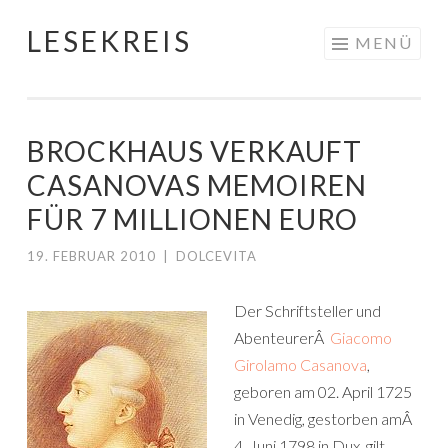
LESEKREIS
Springe
MENÜ
zum
Inhalt
BROCKHAUS VERKAUFT
CASANOVAS MEMOIREN
FÜR 7 MILLIONEN EURO
19. FEBRUAR 2010
|
DOLCEVITA
Der Schriftsteller und
AbenteurerÂ
Giacomo
Girolamo Casanova
,
geboren am 02. April 1725
in Venedig, gestorben amÂ
4. Juni 1798 in Dux, gilt