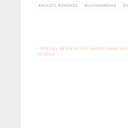
AXOLOTL ROADKILL
BUCHSKANDALE
DI
<
SPIEGEL-BESTENLISTE HARDCOVER W
BEITRAGS-
10/2010
NAVIGATION