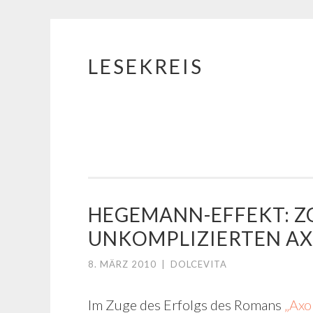
LESEKREIS
Springe
zum
Inhalt
HEGEMANN-EFFEKT: Z
UNKOMPLIZIERTEN A
8. MÄRZ 2010
|
DOLCEVITA
Im Zuge des Erfolgs des Romans
„Axol