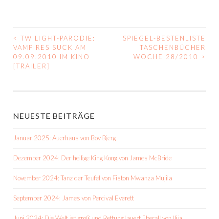
<
TWILIGHT-PARODIE:
SPIEGEL-BESTENLISTE
BEITRAGS-
VAMPIRES SUCK AM
TASCHENBÜCHER
09.09.2010 IM KINO
WOCHE 28/2010
>
NAVIGATION
[TRAILER]
NEUESTE BEITRÄGE
Januar 2025: Auerhaus von Bov Bjerg
Dezember 2024: Der heilige King Kong von James McBride
November 2024: Tanz der Teufel von Fiston Mwanza Mujila
September 2024: James von Percival Everett
Juni 2024: Die Welt ist groß und Rettung lauert überall von Ilija