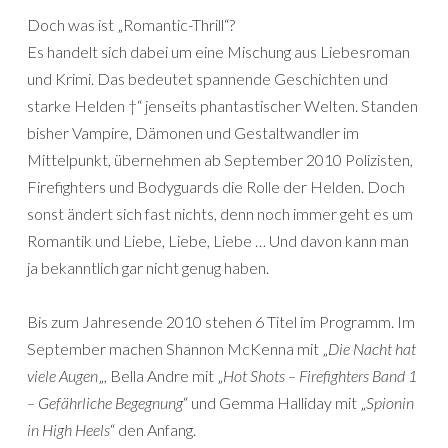
Doch was ist „Romantic-Thrill“?
Es handelt sich dabei um eine Mischung aus Liebesroman
und Krimi. Das bedeutet spannende Geschichten und
starke Helden †“ jenseits phantastischer Welten. Standen
bisher Vampire, Dämonen und Gestaltwandler im
Mittelpunkt, übernehmen ab September 2010 Polizisten,
Firefighters und Bodyguards die Rolle der Helden. Doch
sonst ändert sich fast nichts, denn noch immer geht es um
Romantik und Liebe, Liebe, Liebe … Und davon kann man
ja bekanntlich gar nicht genug haben.
Bis zum Jahresende 2010 stehen 6 Titel im Programm. Im
September machen Shannon McKenna mit „
Die Nacht hat
viele Augen
„, Bella Andre mit „
Hot Shots – Firefighters Band 1
– Gefährliche Begegnung
“ und Gemma Halliday mit „
Spionin
in High Heels
“ den Anfang.