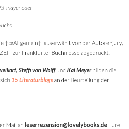
P3-Player oder
wuchs.
e †œAllgemein†, auserwählt von der Autorenjury,
r ZEIT zur Frankfurter Buchmesse abgedruckt.
weikart, Steffi von Wolff
und
Kai Meyer
bilden die
 sich
15 Literaturblogs
an der Beurteilung der
er Mail an
leserrezension@lovelybooks.de
Eure