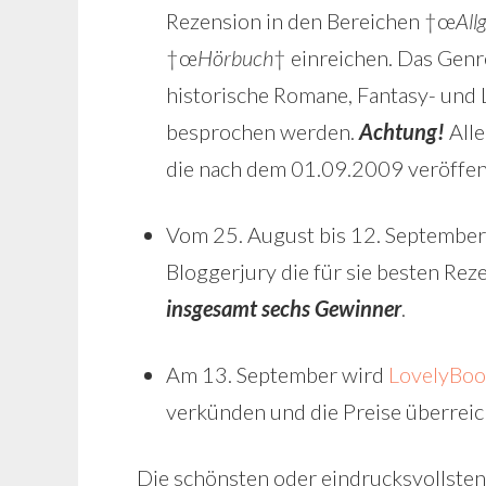
Rezension in den Bereichen †œ
All
†œ
Hörbuch
† einreichen. Das Genr
historische Romane, Fantasy- und 
besprochen werden.
Achtung!
Alle
die nach dem 01.09.2009 veröffen
Vom 25. August bis 12. September
Bloggerjury die für sie besten Rez
insgesamt sechs Gewinner
.
Am 13. September wird
LovelyBoo
verkünden und die Preise überreic
Die schönsten oder eindrucksvollsten,