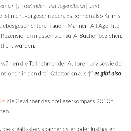
gemein
†, †œ
Kinder- und Jugendbuch
† und
e ist nicht vorgeschrieben. Es können also Krimis,
Liebesgeschichten, Frauen- Männer- All Age-Titel
 Rezensionen müssen sich aufÂ Bücher beziehen,
tlicht wurden.
 wählen die Teilnehmer der Autorenjury sowie der
ensionen in den drei Kategorien aus †“
es gibt also
ks
die Gewinner des †œLeserkompass 2010†
hen.
 die kreativsten, spannendsten oder lustigsten