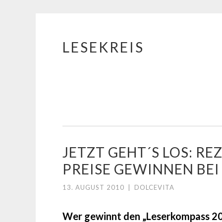
LESEKREIS
Springe
zum
Inhalt
JETZT GEHT´S LOS: R
PREISE GEWINNEN BE
13. AUGUST 2010
|
DOLCEVITA
Wer gewinnt den „Leserkompass 201