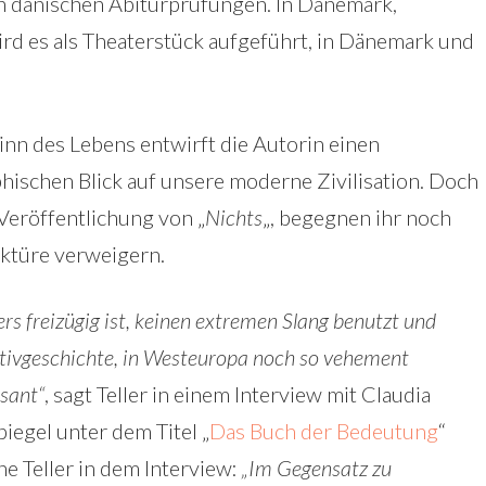
n dänischen Abiturprüfungen. In Dänemark,
rd es als Theaterstück aufgeführt, in Dänemark und
Sinn des Lebens entwirft die Autorin einen
hischen Blick auf unsere moderne Zivilisation. Doch
 Veröffentlichung von „
Nichts
„, begegnen ihr noch
ektüre verweigern.
ers freizügig ist, keinen extremen Slang benutzt und
ektivgeschichte, in Westeuropa noch so vehement
ssant“
, sagt Teller in einem Interview mit Claudia
iegel unter dem Titel „
Das Buch der Bedeutung
“
ne Teller in dem Interview:
„Im Gegensatz zu