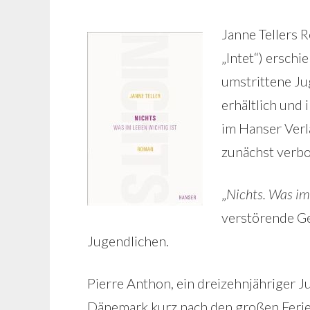
Janne Tellers 
„Intet“) erschi
umstrittene Ju
erhältlich und
im Hanser Verl
zunächst verbo
„
Nichts. Was im
verstörende G
Jugendlichen.
Pierre Anthon, ein dreizehnjähriger Ju
Dänemark kurz nach den großen Ferien 