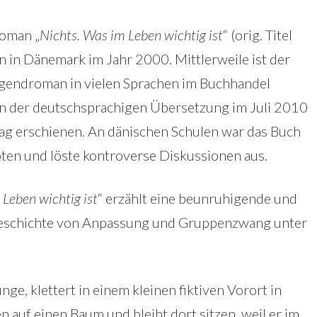
Roman „
Nichts. Was im Leben wichtig ist
“ (orig. Titel
en in Dänemark im Jahr 2000. Mittlerweile ist der
gendroman in vielen Sprachen im Buchhandel
 in der deutschsprachigen Übersetzung im Juli 2010
ag erschienen. An dänischen Schulen war das Buch
ten und löste kontroverse Diskussionen aus.
 Leben wichtig ist
“ erzählt eine beunruhigende und
eschichte von Anpassung und Gruppenzwang unter
nge, klettert in einem kleinen fiktiven Vorort in
auf einen Baum und bleibt dort sitzen, weil er im