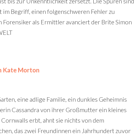
st bis zur Unkenntlichkeit zersetzt. Die Spuren sind
 im Begriff, einen folgenschweren Fehler zu
orensiker als Ermittler avanciert der Brite Simon
 WELT
n Kate Morton
rten, eine adlige Familie, ein dunkles Geheimnis
ierin Cassandra von ihrer Großmutter ein kleines
 Cornwalls erbt, ahnt sie nichts von dem
chen, das zwei Freundinnen ein Jahrhundert zuvor