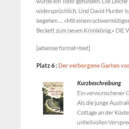
wurde ein Toter gefunden. Die Leiche i
widersprüchlich. Und David Hunter ist
begehen … «Mit einem schwermütigen F
Beckett zum neuen Krimikönig.» DIE
[adsense format=text]
Platz 6 :
Der verborgene Garten vo
Kurzbeschreibung
Ein verwunschener Ga
Als die junge Austral
Cottage an der Küste
unheilvollen Verspre