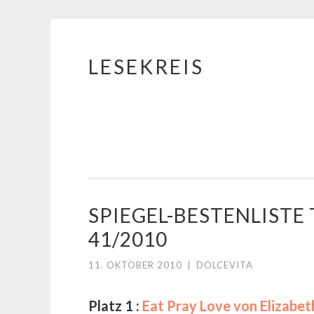
LESEKREIS
Springe
zum
Inhalt
SPIEGEL-BESTENLIST
41/2010
11. OKTOBER 2010
|
DOLCEVITA
Platz 1 :
Eat Pray Love von Elizabet