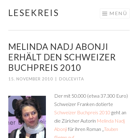
LESEKREIS
Springe
MENÜ
zum
Inhalt
MELINDA NADJ ABONJI
ERHÄLT DEN SCHWEIZER
BUCHPREIS 2010
15. NOVEMBER 2010
|
DOLCEVITA
Der mit 50.000 (etwa 37.300 Euro)
Schweizer Franken dotierte
Schweizer Buchpreis 2010
geht an
die Züricher Autorin
Melinda Nadj
Abonji
für ihren Roman „
Tauben
fliegen auf
„.