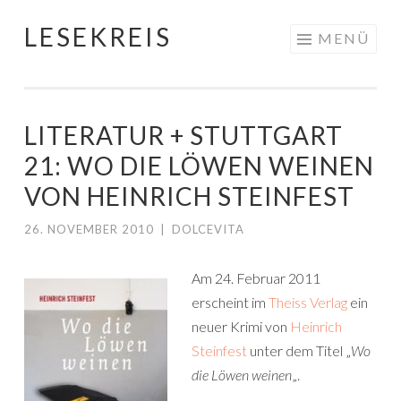
LESEKREIS
Springe
MENÜ
zum
Inhalt
LITERATUR + STUTTGART
21: WO DIE LÖWEN WEINEN
VON HEINRICH STEINFEST
26. NOVEMBER 2010
|
DOLCEVITA
Am 24. Februar 2011
erscheint im
Theiss Verlag
ein
neuer Krimi von
Heinrich
Steinfest
unter dem Titel „
Wo
die Löwen weinen
„.