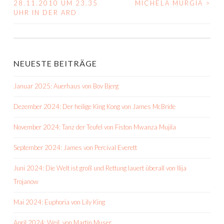
28.11.2010 UM 23.35
MICHELA MURGIA
>
NAVIGATION
UHR IN DER ARD
NEUESTE BEITRÄGE
Januar 2025: Auerhaus von Bov Bjerg
Dezember 2024: Der heilige King Kong von James McBride
November 2024: Tanz der Teufel von Fiston Mwanza Mujila
September 2024: James von Percival Everett
Juni 2024: Die Welt ist groß und Rettung lauert überall von Ilija
Trojanow
Mai 2024: Euphoria von Lily King
April 2024: Weil. von Martin Muser