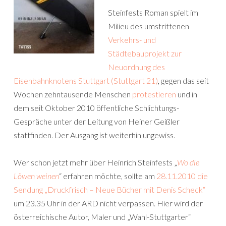
Steinfests Roman spielt im
Milieu des umstrittenen
Verkehrs- und
Städtebauprojekt zur
Neuordnung des
Eisenbahnknotens Stuttgart (Stuttgart 21)
, gegen das seit
Wochen zehntausende Menschen
protestieren
und in
dem seit Oktober 2010 öffentliche Schlichtungs-
Gespräche unter der Leitung von Heiner Geißler
stattfinden. Der Ausgang ist weiterhin ungewiss.
Wer schon jetzt mehr über Heinrich Steinfests „
Wo die
Löwen weinen
“ erfahren möchte, sollte am
28.11.2010 die
Sendung „Druckfrisch – Neue Bücher mit Denis Scheck“
um 23.35 Uhr in der ARD nicht verpassen. Hier wird der
österreichische Autor, Maler und „Wahl-Stuttgarter“