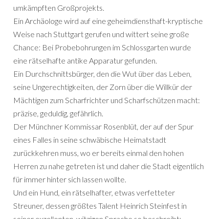
umkämpften Großprojekts.
Ein Archäologe wird auf eine geheimdiensthaft-kryptische
Weise nach Stuttgart gerufen und wittert seine große
Chance: Bei Probebohrungen im Schlossgarten wurde
eine rätselhafte antike Apparatur gefunden.
Ein Durchschnittsbürger, den die Wut über das Leben,
seine Ungerechtigkeiten, der Zorn über die Willkür der
Mächtigen zum Scharfrichter und Scharfschützen macht:
präzise, geduldig, gefährlich.
Der Münchner Kommissar Rosenblüt, der auf der Spur
eines Falles in seine schwäbische Heimatstadt
zurückkehren muss, wo er bereits einmal den hohen
Herren zu nahe getreten ist und daher die Stadt eigentlich
für immer hinter sich lassen wollte.
Und ein Hund, ein rätselhafter, etwas verfetteter
Streuner, dessen größtes Talent Heinrich Steinfest in
seiner exzellenten, witzigen Sprache so beschreibt: