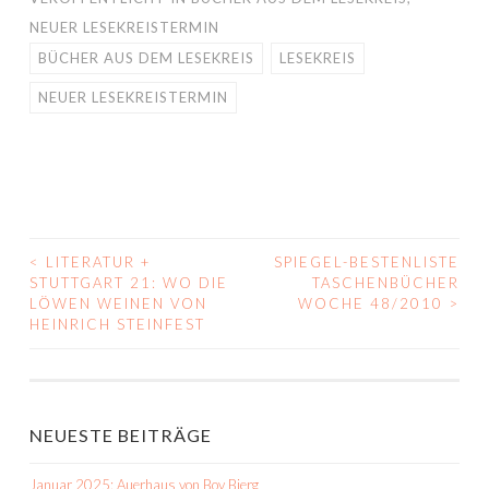
NEUER LESEKREISTERMIN
BÜCHER AUS DEM LESEKREIS
LESEKREIS
NEUER LESEKREISTERMIN
<
LITERATUR +
SPIEGEL-BESTENLISTE
BEITRAGS-
STUTTGART 21: WO DIE
TASCHENBÜCHER
LÖWEN WEINEN VON
WOCHE 48/2010
>
NAVIGATION
HEINRICH STEINFEST
NEUESTE BEITRÄGE
Januar 2025: Auerhaus von Bov Bjerg