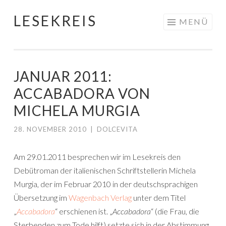
LESEKREIS
Springe
MENÜ
zum
Inhalt
JANUAR 2011:
ACCABADORA VON
MICHELA MURGIA
28. NOVEMBER 2010
|
DOLCEVITA
Am 29.01.2011 besprechen wir im Lesekreis den
Debütroman der italienischen Schriftstellerin Michela
Murgia, der im Februar 2010 in der deutschsprachigen
Übersetzung im
Wagenbach Verlag
unter dem Titel
„
Accabadora
“ erschienen ist. „
Accabadora
“ (die Frau, die
Sterbenden zum Tode hilft) setzte sich in der Abstimmung