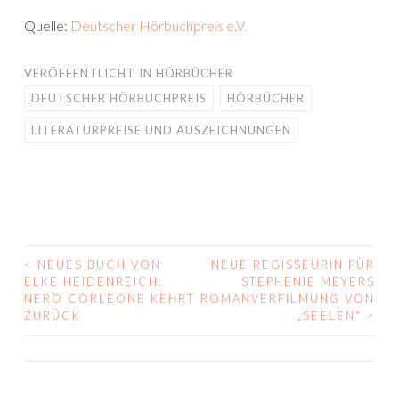
Quelle:
Deutscher Hörbuchpreis e.V.
VERÖFFENTLICHT IN
HÖRBÜCHER
DEUTSCHER HÖRBUCHPREIS
HÖRBÜCHER
LITERATURPREISE UND AUSZEICHNUNGEN
<
NEUES BUCH VON
NEUE REGISSEURIN FÜR
BEITRAGS-
ELKE HEIDENREICH:
STEPHENIE MEYERS
NERO CORLEONE KEHRT
ROMANVERFILMUNG VON
NAVIGATION
ZURÜCK
„SEELEN“
>