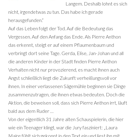
Langem. Deshalb lohnt es sich
nicht, irgendetwas zu tun. Das habe ich gerade
herausgefunden.“
Auf das Leben folgt der Tod. Auf die Bedeutung das
Vergessen. Auf den Anfang das Ende. Als Pierre Anthon
das erkennt, steigt er auf einem Pflaumenbaum und
verbringt dort seine Tage. Gerda, Elise, Jan-Johan und all
die anderen Kinder in der Stadt finden Pierre Anthon
Verhalten nicht nur provozierend, es macht ihnen auch
Angst schließlich liegt die Zukunft verheißungsvoll vor
ihnen. In einer verlassenen Sägemühle beginnen sie Dinge
zusammenzutragen, die ihnen etwas bedeuten. Doch die
Aktion, die beweisen soll, dass sich Pierre Anthon irrt, läuft
bald aus dem Ruder …
Von der eigentlich 31 Jahre alten Schauspielerin, die hier
wie ein Teenager klingt, war die Jury fasziniert: „Laura
Maire fühlt sich gekonnt in den Text ein und liest ihn mit