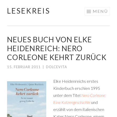
LESEKREIS
Springe
MENÜ
zum
Inhalt
NEUES BUCH VON ELKE
HEIDENREICH: NERO
CORLEONE KEHRT ZURÜCK
15. FEBRUAR 2011
|
DOLCEVITA
Elke Heidenreichs erstes
Kinderbuch erschien 1995
unter dem Titel
Nero Corleone:
Eine Katzengeschichte
und
erzählt von dem italienischen
Kater Nero Corleone, einem