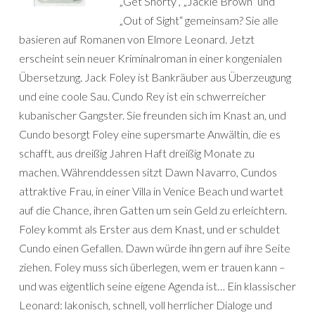
„Get Shorty“, „Jackie Brown“ und
„Out of Sight“ gemeinsam? Sie alle
basieren auf Romanen von Elmore Leonard. Jetzt
erscheint sein neuer Kriminalroman in einer kongenialen
Übersetzung. Jack Foley ist Bankräuber aus Überzeugung
und eine coole Sau. Cundo Rey ist ein schwerreicher
kubanischer Gangster. Sie freunden sich im Knast an, und
Cundo besorgt Foley eine supersmarte Anwältin, die es
schafft, aus dreißig Jahren Haft dreißig Monate zu
machen. Währenddessen sitzt Dawn Navarro, Cundos
attraktive Frau, in einer Villa in Venice Beach und wartet
auf die Chance, ihren Gatten um sein Geld zu erleichtern.
Foley kommt als Erster aus dem Knast, und er schuldet
Cundo einen Gefallen. Dawn würde ihn gern auf ihre Seite
ziehen. Foley muss sich überlegen, wem er trauen kann –
und was eigentlich seine eigene Agenda ist… Ein klassischer
Leonard: lakonisch, schnell, voll herrlicher Dialoge und