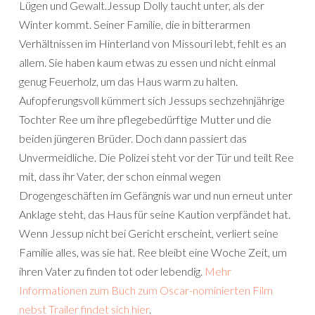
Lügen und Gewalt.Jessup Dolly taucht unter, als der
Winter kommt. Seiner Familie, die in bitterarmen
Verhältnissen im Hinterland von Missouri lebt, fehlt es an
allem. Sie haben kaum etwas zu essen und nicht einmal
genug Feuerholz, um das Haus warm zu halten.
Aufopferungsvoll kümmert sich Jessups sechzehnjährige
Tochter Ree um ihre pflegebedürftige Mutter und die
beiden jüngeren Brüder. Doch dann passiert das
Unvermeidliche. Die Polizei steht vor der Tür und teilt Ree
mit, dass ihr Vater, der schon einmal wegen
Drogengeschäften im Gefängnis war und nun erneut unter
Anklage steht, das Haus für seine Kaution verpfändet hat.
Wenn Jessup nicht bei Gericht erscheint, verliert seine
Familie alles, was sie hat. Ree bleibt eine Woche Zeit, um
ihren Vater zu finden tot oder lebendig.
Mehr
Informationen zum Buch zum Oscar-nominierten Film
nebst Trailer findet sich hier
.