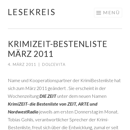
LESEKREIS
Springe
MENÜ
zum
Inhalt
KRIMIZEIT-BESTENLISTE
MÄRZ 2011
4. MÄRZ 2011
|
DOLCEVITA
Name und Kooperationspartner der KrimiBestenliste hat
sich zum März 2011 geändert
. Sie erscheint in der
Wochenzeitung
DIE ZEIT
unter dem neuen Namen
KrimiZEIT- die Bestenliste von ZEIT, ARTE und
NordwestRadio
jeweils am ersten Donnerstag im Monat.
Tobias Gohlis, verantwortlicher Sprecher der Krimi-
Bestenliste, freut sich über die Entwicklung, zumal er seit