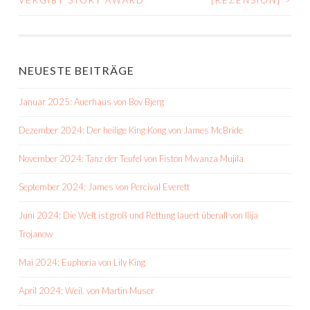
VERGIBT STORY AWARD
[REZENSION]
>
NAVIGATION
NEUESTE BEITRÄGE
Januar 2025: Auerhaus von Bov Bjerg
Dezember 2024: Der heilige King Kong von James McBride
November 2024: Tanz der Teufel von Fiston Mwanza Mujila
September 2024: James von Percival Everett
Juni 2024: Die Welt ist groß und Rettung lauert überall von Ilija
Trojanow
Mai 2024: Euphoria von Lily King
April 2024: Weil. von Martin Muser