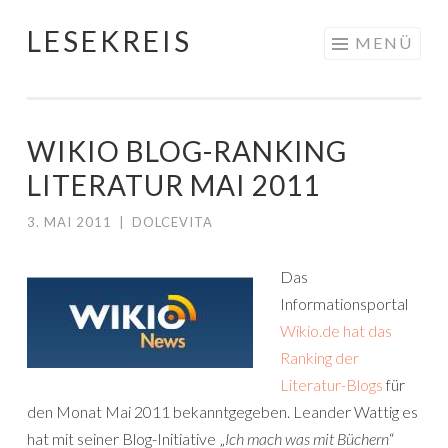
LESEKREIS
Springe
MENÜ
zum
Inhalt
WIKIO BLOG-RANKING
LITERATUR MAI 2011
3. MAI 2011
|
DOLCEVITA
Das
Informationsportal
Wikio.de hat das
Ranking der
Literatur-Blogs
für
den Monat Mai 2011 bekanntgegeben. Leander Wattig es
hat mit seiner Blog-Initiative „
Ich mach was mit Büchern
“