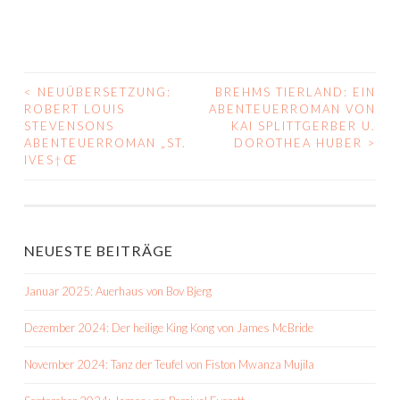
<
NEUÜBERSETZUNG:
BREHMS TIERLAND: EIN
BEITRAGS-
ROBERT LOUIS
ABENTEUERROMAN VON
STEVENSONS
KAI SPLITTGERBER U.
NAVIGATION
ABENTEUERROMAN „ST.
DOROTHEA HUBER
>
IVES†Œ
NEUESTE BEITRÄGE
Januar 2025: Auerhaus von Bov Bjerg
Dezember 2024: Der heilige King Kong von James McBride
November 2024: Tanz der Teufel von Fiston Mwanza Mujila