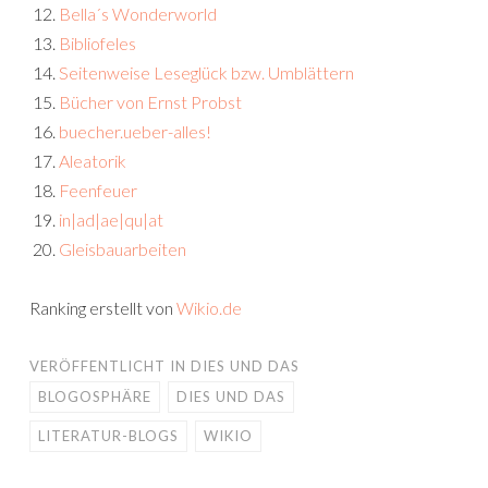
Bella´s Wonderworld
Bibliofeles
Seitenweise Leseglück bzw. Umblättern
Bücher von Ernst Probst
buecher.ueber-alles!
Aleatorik
Feenfeuer
in|ad|ae|qu|at
Gleisbauarbeiten
Ranking erstellt von
Wikio.de
VERÖFFENTLICHT IN
DIES UND DAS
BLOGOSPHÄRE
DIES UND DAS
LITERATUR-BLOGS
WIKIO