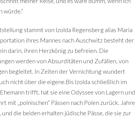
Abschnitt meiner Reise, und es wäre dumm, wenn ich
n würde.“
tstellung stammt von Izolda Regensberg alias Maria
eportation ihres Mannes nach Auschwitz besteht der
ein darin, ihren Herzkönig zu befreien. Die
ngen werden von Absurditäten und Zufällen, von
en begleitet. In Zeiten der Vernichtung wundert
uch nicht über die eigene.Bis Izolda schließlich im
Ehemann trifft, hat sie eine Odyssee von Lagern und
hrt mit „polnischen“ Pässen nach Polen zurück. Jahre
f, und die beiden erhalten jüdische Pässe, die sie zur