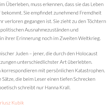
n im Überleben, muss erkennen, dass sie das Leben
ff bekommt. Sie empfindet zunehmend Fremdheit
r verloren gegangen ist. Sie zieht zu den Töchtern
en politischen Ausnahmezuständen und
 in ihrer Erinnerung noch im Zweiten Weltkrieg.
nischer Juden – jener, die durch den Holocaust
tzungen unterschiedlichster Art überlebten.
n korrespondieren mit persönlichen Katastrophen.
 Sätze, die beim Leser einen tiefen Schrecken
poetisch schreibt nur Hanna Krall.
riusz Kubik