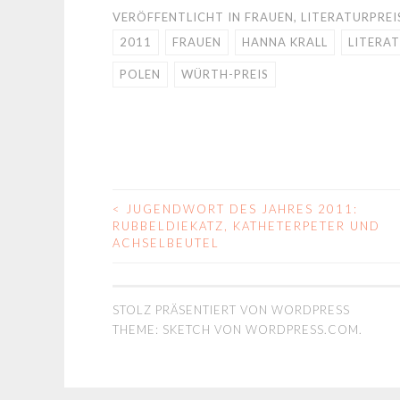
VERÖFFENTLICHT IN
FRAUEN
,
LITERATURPREI
2011
FRAUEN
HANNA KRALL
LITERAT
POLEN
WÜRTH-PREIS
<
JUGENDWORT DES JAHRES 2011:
BEITRAGS-
RUBBELDIEKATZ, KATHETERPETER UND
ACHSELBEUTEL
NAVIGATION
STOLZ PRÄSENTIERT VON WORDPRESS
THEME: SKETCH VON
WORDPRESS.COM
.