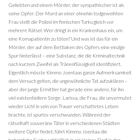
Geliebten und einem Mörder, der sympathischer ist als
seine Opfer. Der Mord an einer ohnehin todgeweihten
Frau stellt die Polizei im finnischen Turku gleich vor
mehrere Rätsel: Wer dringt in ein Krankenhaus ein, um
eine Komapatientin zu töten? Und was ist das für ein
Mörder, der auf dem Bettlaken des Opfers eine einzige
Spur hinterlässt – eine Substanz, die die Kriminaltechnik
nach kurzem Zweifel als Tränenflüssigkeit identifiziert.
Eigentlich müsste Kimmo Joentaas ganze Aufmerksamkeit
dem Versuch gelten, die ungewöhnliche Tat aufzuklären –
aber der junge Ermittler hat gerade eine andere, für ihn
viel existentiellere Sorge: Larissa, die Frau, die unvermutet
wieder Licht in sein von Trauer verschattetes Leben
brachte, ist spurlos verschwunden. Während der
rätselhaft souveräne Täter in verschiedenen Städten
weitere Opfer findet, führt Kimmo Joentaa die
beharrliche Suche schließlich in ein kleines Dorf in der