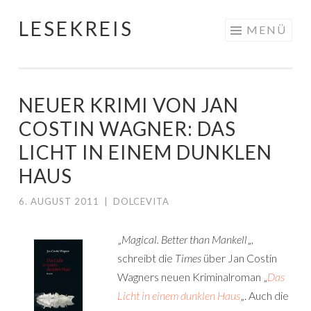
LESEKREIS
Springe
MENÜ
zum
Inhalt
NEUER KRIMI VON JAN
COSTIN WAGNER: DAS
LICHT IN EINEM DUNKLEN
HAUS
6. AUGUST 2011
|
DOLCEVITA
„
Magical. Better than Mankell
„,
schreibt die
Times
über Jan Costin
Wagners neuen Kriminalroman „
Das
Licht in einem dunklen Haus
„. Auch die