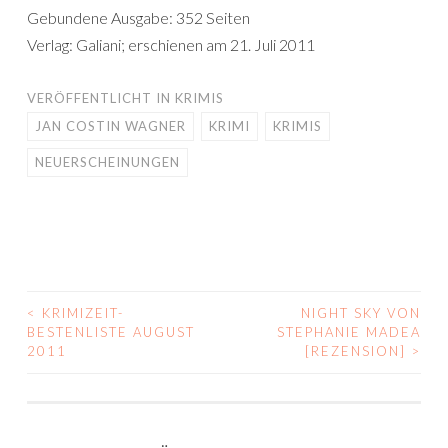
Gebundene Ausgabe: 352 Seiten
Verlag: Galiani; erschienen am 21. Juli 2011
VERÖFFENTLICHT IN
KRIMIS
JAN COSTIN WAGNER
KRIMI
KRIMIS
NEUERSCHEINUNGEN
<
KRIMIZEIT-
NIGHT SKY VON
BEITRAGS-
BESTENLISTE AUGUST
STEPHANIE MADEA
2011
[REZENSION]
>
NAVIGATION