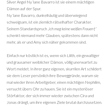
Silver Angel Ny´lane Bavarro ist sie einem mächtigen
Dämon auf der Spur.
Ny´lane Bavarro, dunkelhäutig und überwiegend
schweigsam, ist ein ziemlich rätselhafter Charakter.
Seinem Standardspruch ‚
ich mag keine weißen Frauen
†˜
schenkt niemand mehr Glauben, spätestens dann nicht
mehr, als er und Amy sich näher gekommen sind.
Einfach nur köstlich ist es, wenn sich Lilith, ein gewaltiger
und grausamer weiblicher Dämon, völlig unerwartet zu
Wort meldet. In ihrer ganz eigenen, skurrilen Art schildert
sie dem Leser persönlich ihre Beweggründe, warum sie
mal wieder ihren Arbeitgeber, einen mächtigen Nephilim,
versucht übers Ohr zu hauen. Sie ist ein mysteriöser
Störfaktor, der sich immer wieder zwischen Cira und
Jonas drängt, um ihre eigenen Ziele brutal durchzusetzen.