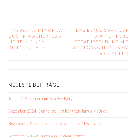
<
NEUER KRIMI VON JAN
DAS BLAUE SOFA: ZDF
BEITRAGS-
COSTIN WAGNER: DAS
STARTET NEUE
LICHT IN EINEM
LITERATURSENDUNG MIT
NAVIGATION
DUNKLEN HAUS
WOLFGANG HERLES AM
16.09.2011
>
NEUESTE BEITRÄGE
Januar 2025: Auerhaus von Bov Bjerg
Dezember 2024: Der heilige King Kong von James McBride
November 2024: Tanz der Teufel von Fiston Mwanza Mujila
September 2024: James von Percival Everett