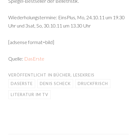
Spiegel-Bestseller der Belletristik.
Wiederholungstermine: EinsPlus, Mo, 24.10.11 um 19.30
Uhr und 3sat, So, 30.10.11 um 13.30 Uhr
[adsense format=bild]
Quelle:
DasErste
VERÖFFENTLICHT IN
BÜCHER
,
LESEKREIS
DASERSTE
DENIS SCHECK
DRUCKFRISCH
LITERATUR IM TV