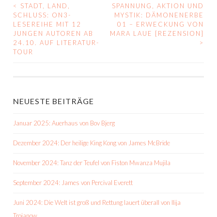
<
STADT, LAND,
SPANNUNG, AKTION UND
BEITRAGS-
SCHLUSS: ON3-
MYSTIK: DÄMONENERBE
LESEREIHE MIT 12
01 – ERWECKUNG VON
NAVIGATION
JUNGEN AUTOREN AB
MARA LAUE [REZENSION]
24.10. AUF LITERATUR-
>
TOUR
NEUESTE BEITRÄGE
Januar 2025: Auerhaus von Bov Bjerg
Dezember 2024: Der heilige King Kong von James McBride
November 2024: Tanz der Teufel von Fiston Mwanza Mujila
September 2024: James von Percival Everett
Juni 2024: Die Welt ist groß und Rettung lauert überall von Ilija
Trojanow