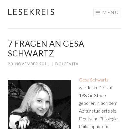
LESEKREIS
Springe
MENÜ
zum
Inhalt
7 FRAGEN AN GESA
SCHWARTZ
20. NOVEMBER 2011
|
DOLCEVITA
Gesa Schwartz
wurde am 17. Juli
1980 in Stade
geboren. Nach dem
Abitur studierte sie
Deutsche Philologie,
Philosophie und