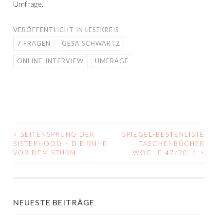
Umfrage.
VERÖFFENTLICHT IN
LESEKREIS
7 FRAGEN
GESA SCHWARTZ
ONLINE-INTERVIEW
UMFRAGE
<
SEITENSPRUNG DER
SPIEGEL-BESTENLISTE
BEITRAGS-
SISTERHOOD – DIE RUHE
TASCHENBÜCHER
VOR DEM STURM
WOCHE 47/2011
>
NAVIGATION
NEUESTE BEITRÄGE