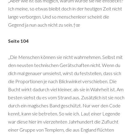
„Aber wie ist das möglich, warum wurde sie nie entdeckt?
Ich meine, so etwas bleibt doch in der heutigen Zeit nicht
lange verborgen. Und so menschenleer scheint die
Gegend ja nun auch nicht zu sein.†œ
Seite 104
„Die Menschen können sie nicht wahrnehmen. Selbst mit
den neusten technischen Gerätschaften nicht. Wenn du
dich mal genauer umsiehst, wirst du feststellen, dass sich
die Proportionen je nach Blickwinkel verschieben. Die
Bucht wirkt dadurch viel kleiner, als sie in Wahrheit ist. Am
besten siehst du es vom Strand aus. Zusätzlich ist sie noch
durch ein magisches Band geschützt. Nur wer den Code
kennt, kann sie betreten. So wie ich. Laut einer Legende
war diese hier im vierzehnten Jahrhundert die Zuflucht
einer Gruppe von Templern, die aus England flüchten