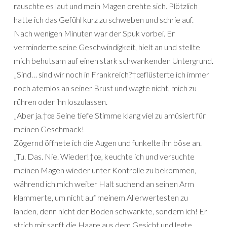
rauschte es laut und mein Magen drehte sich. Plötzlich
hatte ich das Gefühl kurz zu schweben und schrie auf.
Nach wenigen Minuten war der Spuk vorbei. Er
verminderte seine Geschwindigkeit, hielt an und stellte
mich behutsam auf einen stark schwankenden Untergrund.
„Sind… sind wir noch in Frankreich?†œflüsterte ich immer
noch atemlos an seiner Brust und wagte nicht, mich zu
rühren oder ihn loszulassen.
„Aber ja.†œ Seine tiefe Stimme klang viel zu amüsiert für
meinen Geschmack!
Zögernd öffnete ich die Augen und funkelte ihn böse an.
„Tu. Das. Nie. Wieder!†œ, keuchte ich und versuchte
meinen Magen wieder unter Kontrolle zu bekommen,
während ich mich weiter Halt suchend an seinen Arm
klammerte, um nicht auf meinem Allerwertesten zu
landen, denn nicht der Boden schwankte, sondern ich! Er
strich mir sanft die Haare aus dem Gesicht und legte