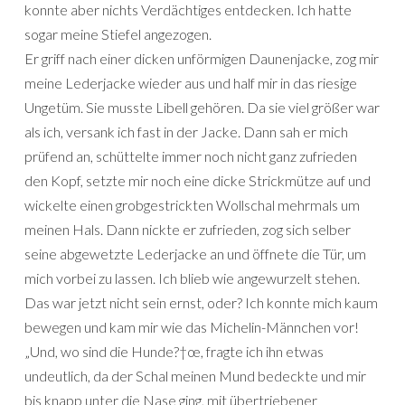
konnte aber nichts Verdächtiges entdecken. Ich hatte
sogar meine Stiefel angezogen.
Er griff nach einer dicken unförmigen Daunenjacke, zog mir
meine Lederjacke wieder aus und half mir in das riesige
Ungetüm. Sie musste Libell gehören. Da sie viel größer war
als ich, versank ich fast in der Jacke. Dann sah er mich
prüfend an, schüttelte immer noch nicht ganz zufrieden
den Kopf, setzte mir noch eine dicke Strickmütze auf und
wickelte einen grobgestrickten Wollschal mehrmals um
meinen Hals. Dann nickte er zufrieden, zog sich selber
seine abgewetzte Lederjacke an und öffnete die Tür, um
mich vorbei zu lassen. Ich blieb wie angewurzelt stehen.
Das war jetzt nicht sein ernst, oder? Ich konnte mich kaum
bewegen und kam mir wie das Michelin-Männchen vor!
„Und, wo sind die Hunde?†œ, fragte ich ihn etwas
undeutlich, da der Schal meinen Mund bedeckte und mir
bis knapp unter die Nase ging, mit übertriebener