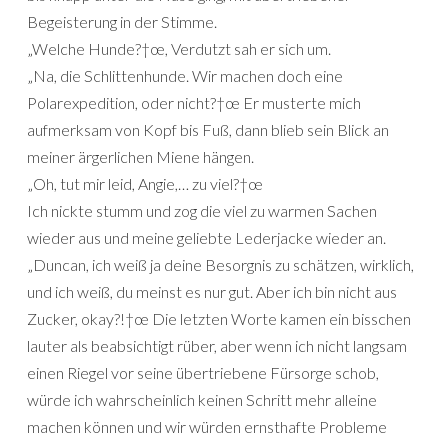
Begeisterung in der Stimme.
„Welche Hunde?†œ, Verdutzt sah er sich um.
„Na, die Schlittenhunde. Wir machen doch eine
Polarexpedition, oder nicht?†œ Er musterte mich
aufmerksam von Kopf bis Fuß, dann blieb sein Blick an
meiner ärgerlichen Miene hängen.
„Oh, tut mir leid, Angie,… zu viel?†œ
Ich nickte stumm und zog die viel zu warmen Sachen
wieder aus und meine geliebte Lederjacke wieder an.
„Duncan, ich weiß ja deine Besorgnis zu schätzen, wirklich,
und ich weiß, du meinst es nur gut. Aber ich bin nicht aus
Zucker, okay?!†œ Die letzten Worte kamen ein bisschen
lauter als beabsichtigt rüber, aber wenn ich nicht langsam
einen Riegel vor seine übertriebene Fürsorge schob,
würde ich wahrscheinlich keinen Schritt mehr alleine
machen können und wir würden ernsthafte Probleme