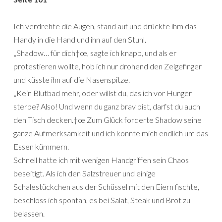
Ich verdrehte die Augen, stand auf und drückte ihm das
Handy in die Hand und ihn auf den Stuhl.
„Shadow… für dich†œ, sagte ich knapp, und als er
protestieren wollte, hob ich nur drohend den Zeigefinger
und küsste ihn auf die Nasenspitze.
„Kein Blutbad mehr, oder willst du, das ich vor Hunger
sterbe? Also! Und wenn du ganz brav bist, darfst du auch
den Tisch decken.†œ Zum Glück forderte Shadow seine
ganze Aufmerksamkeit und ich konnte mich endlich um das
Essen kümmern.
Schnell hatte ich mit wenigen Handgriffen sein Chaos
beseitigt. Als ich den Salzstreuer und einige
Schalestückchen aus der Schüssel mit den Eiern fischte,
beschloss ich spontan, es bei Salat, Steak und Brot zu
belassen.