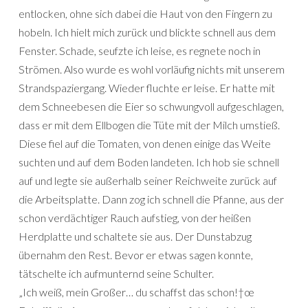
entlocken, ohne sich dabei die Haut von den Fingern zu
hobeln. Ich hielt mich zurück und blickte schnell aus dem
Fenster. Schade, seufzte ich leise, es regnete noch in
Strömen. Also wurde es wohl vorläufig nichts mit unserem
Strandspaziergang. Wieder fluchte er leise. Er hatte mit
dem Schneebesen die Eier so schwungvoll aufgeschlagen,
dass er mit dem Ellbogen die Tüte mit der Milch umstieß.
Diese fiel auf die Tomaten, von denen einige das Weite
suchten und auf dem Boden landeten. Ich hob sie schnell
auf und legte sie außerhalb seiner Reichweite zurück auf
die Arbeitsplatte. Dann zog ich schnell die Pfanne, aus der
schon verdächtiger Rauch aufstieg, von der heißen
Herdplatte und schaltete sie aus. Der Dunstabzug
übernahm den Rest. Bevor er etwas sagen konnte,
tätschelte ich aufmunternd seine Schulter.
„Ich weiß, mein Großer… du schaffst das schon!†œ