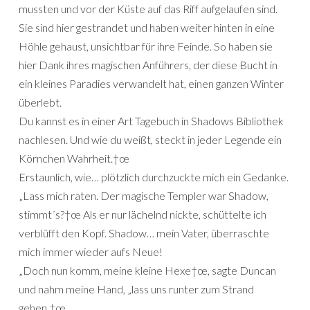
mussten und vor der Küste auf das Riff aufgelaufen sind.
Sie sind hier gestrandet und haben weiter hinten in eine
Höhle gehaust, unsichtbar für ihre Feinde. So haben sie
hier Dank ihres magischen Anführers, der diese Bucht in
ein kleines Paradies verwandelt hat, einen ganzen Winter
überlebt.
Du kannst es in einer Art Tagebuch in Shadows Bibliothek
nachlesen. Und wie du weißt, steckt in jeder Legende ein
Körnchen Wahrheit.†œ
Erstaunlich, wie… plötzlich durchzuckte mich ein Gedanke.
„Lass mich raten. Der magische Templer war Shadow,
stimmt´s?†œ Als er nur lächelnd nickte, schüttelte ich
verblüfft den Kopf. Shadow… mein Vater, überraschte
mich immer wieder aufs Neue!
„Doch nun komm, meine kleine Hexe†œ, sagte Duncan
und nahm meine Hand, „lass uns runter zum Strand
gehen.†œ