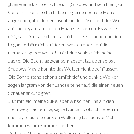
„Das war ja klar†œ, lachte ich, „Shadow und sein Hang zu
Geheimnissen.†œ Ich hätte mir gerne noch die Höhle
angesehen, aber leider frischte in dem Moment der Wind
auf und begann an meinen Haaren zu zerren. Es wurde
eisig kalt. Duncan schien das nichts auszumachen, nur ich
begann erbärmlich zu frieren, was ich aber natürlich
niemals zugeben wollte! Fröstelnd schloss ich meine
Jacke. Die Bucht lag zwar sehr geschützt, aber selbst
Shadows Magie konnte das Wetter nicht beeinflussen.
Die Sonne stand schon ziemlich tief und dunkle Wolken
zogen langsam von der Landseite her auf, die einen neuen
Schauer ankündigten.
„Tut mir leid, meine Süße, aber wir sollten uns auf den
Heimweg machen†œ, sagte Duncan plötzlich neben mir
und zeigte auf die dunklen Wolken, „das nächste Mal
kommen wir im Sommer hier her.
„Schade. Aber wie wollen wir es schaffen, vor dem