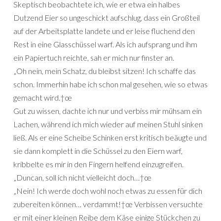
Skeptisch beobachtete ich, wie er etwa ein halbes
Dutzend Eier so ungeschickt aufschlug, dass ein Großteil
auf der Arbeitsplatte landete und er leise fluchend den
Rest in eine Glasschüssel warf. Als ich aufsprang und ihm
ein Papiertuch reichte, sah er mich nur finster an.
„Oh nein, mein Schatz, du bleibst sitzen! Ich schaffe das
schon. Immerhin habe ich schon mal gesehen, wie so etwas
gemacht wird.†œ
Gut zu wissen, dachte ich nur und verbiss mir mühsam ein
Lachen, während ich mich wieder auf meinen Stuhl sinken
ließ. Als er eine Scheibe Schinken erst kritisch beäugte und
sie dann komplett in die Schüssel zu den Eiern warf,
kribbelte es mir in den Fingern helfend einzugreifen.
„Duncan, soll ich nicht vielleicht doch…†œ
„Nein! Ich werde doch wohl noch etwas zu essen für dich
zubereiten können… verdammt!†œ Verbissen versuchte
er mit einer kleinen Reibe dem Käse einige Stückchen zu