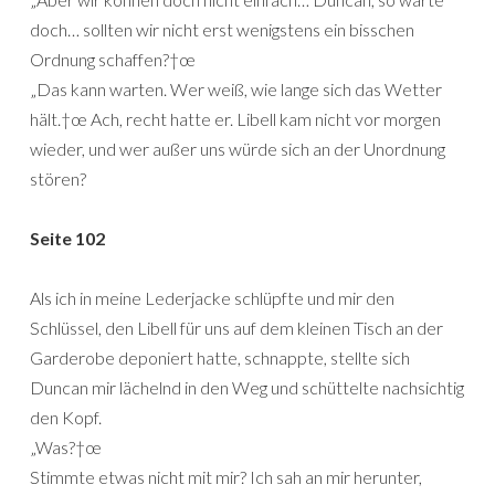
doch… sollten wir nicht erst wenigstens ein bisschen
Ordnung schaffen?†œ
„Das kann warten. Wer weiß, wie lange sich das Wetter
hält.†œ Ach, recht hatte er. Libell kam nicht vor morgen
wieder, und wer außer uns würde sich an der Unordnung
stören?
Seite 102
Als ich in meine Lederjacke schlüpfte und mir den
Schlüssel, den Libell für uns auf dem kleinen Tisch an der
Garderobe deponiert hatte, schnappte, stellte sich
Duncan mir lächelnd in den Weg und schüttelte nachsichtig
den Kopf.
„Was?†œ
Stimmte etwas nicht mit mir? Ich sah an mir herunter,