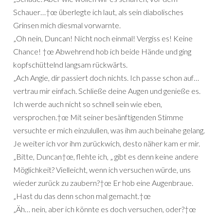
Schauer…†œ überlegte ich laut, als sein diabolisches
Grinsen mich diesmal vorwarnte.
„Oh nein, Duncan! Nicht noch einmal! Vergiss es! Keine
Chance! †œ Abwehrend hob ich beide Hände und ging
kopfschüttelnd langsam rückwärts.
„Ach Angie, dir passiert doch nichts. Ich passe schon auf…
vertrau mir einfach. Schließe deine Augen und genieße es.
Ich werde auch nicht so schnell sein wie eben,
versprochen.†œ Mit seiner besänftigenden Stimme
versuchte er mich einzulullen, was ihm auch beinahe gelang.
Je weiter ich vor ihm zurückwich, desto näher kam er mir.
„Bitte, Duncan†œ, flehte ich, „ gibt es denn keine andere
Möglichkeit? Vielleicht, wenn ich versuchen würde, uns
wieder zurück zu zaubern?†œ Er hob eine Augenbraue.
„Hast du das denn schon mal gemacht.†œ
„Äh… nein, aber ich könnte es doch versuchen, oder?†œ