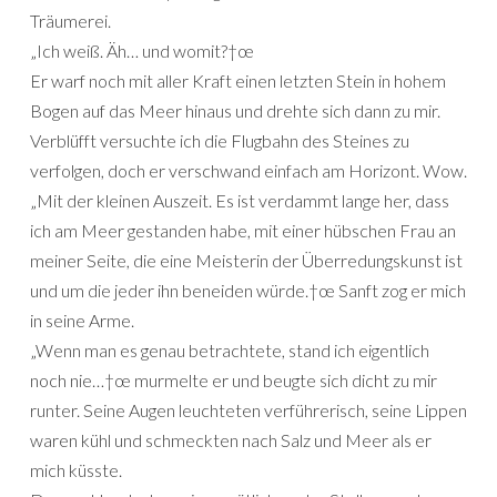
Träumerei.
„Ich weiß. Äh… und womit?†œ
Er warf noch mit aller Kraft einen letzten Stein in hohem
Bogen auf das Meer hinaus und drehte sich dann zu mir.
Verblüfft versuchte ich die Flugbahn des Steines zu
verfolgen, doch er verschwand einfach am Horizont. Wow.
„Mit der kleinen Auszeit. Es ist verdammt lange her, dass
ich am Meer gestanden habe, mit einer hübschen Frau an
meiner Seite, die eine Meisterin der Überredungskunst ist
und um die jeder ihn beneiden würde.†œ Sanft zog er mich
in seine Arme.
„Wenn man es genau betrachtete, stand ich eigentlich
noch nie…†œ murmelte er und beugte sich dicht zu mir
runter. Seine Augen leuchteten verführerisch, seine Lippen
waren kühl und schmeckten nach Salz und Meer als er
mich küsste.