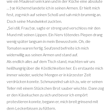
wie ein Maulesel sein kann und in der Küche eine absolute
…†œ Kichernd landete ich in seinen Armen. Er hielt mich
fest, zog mich auf seinen Schoß und sah mich brummig an.
Doch seine Mundwinkel zuckten.
„Sei still, Frau†œ, sagte er streng und verschloss mir den
Mund mit seinen Lippen. Ein Nerv tötendes Piepen drang
wenig später langsam in mein Bewusstsein. Oh, die
Tomaten waren fertig. Seufzend befreite ich mich
widerwillig aus seinen Armen und stand auf.
Als endlich alles auf dem Tisch stand, machten wir uns
heißhungrig über die Köstlichkeiten her. Es erstaunte mich
immer wieder, welche Mengen er in kürzester Zeit
verdrücken konnte. Schmunzelnd sah ich zu, wie er seinen
Teller mit einem Stückchen Brot sauber wischte. Dann zog
er den Käsekuchen zu sich und bevor ich empört
protestieren konnte, begann er, mich breit grinsend mit
dem Leckerbissen zu füttern.