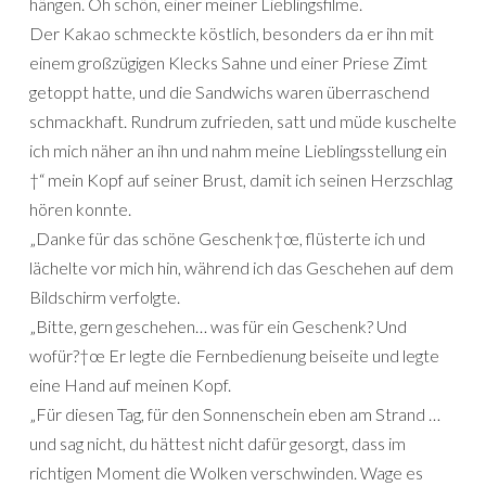
hängen. Oh schön, einer meiner Lieblingsfilme.
Der Kakao schmeckte köstlich, besonders da er ihn mit
einem großzügigen Klecks Sahne und einer Priese Zimt
getoppt hatte, und die Sandwichs waren überraschend
schmackhaft. Rundrum zufrieden, satt und müde kuschelte
ich mich näher an ihn und nahm meine Lieblingsstellung ein
†“ mein Kopf auf seiner Brust, damit ich seinen Herzschlag
hören konnte.
„Danke für das schöne Geschenk†œ, flüsterte ich und
lächelte vor mich hin, während ich das Geschehen auf dem
Bildschirm verfolgte.
„Bitte, gern geschehen… was für ein Geschenk? Und
wofür?†œ Er legte die Fernbedienung beiseite und legte
eine Hand auf meinen Kopf.
„Für diesen Tag, für den Sonnenschein eben am Strand …
und sag nicht, du hättest nicht dafür gesorgt, dass im
richtigen Moment die Wolken verschwinden. Wage es