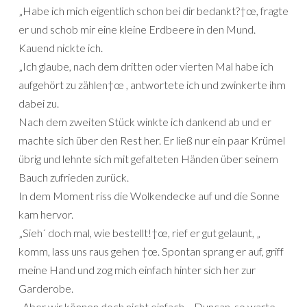
„Habe ich mich eigentlich schon bei dir bedankt?†œ, fragte
er und schob mir eine kleine Erdbeere in den Mund.
Kauend nickte ich.
„Ich glaube, nach dem dritten oder vierten Mal habe ich
aufgehört zu zählen†œ , antwortete ich und zwinkerte ihm
dabei zu.
Nach dem zweiten Stück winkte ich dankend ab und er
machte sich über den Rest her. Er ließ nur ein paar Krümel
übrig und lehnte sich mit gefalteten Händen über seinem
Bauch zufrieden zurück.
In dem Moment riss die Wolkendecke auf und die Sonne
kam hervor.
„Sieh´ doch mal, wie bestellt!†œ, rief er gut gelaunt, „
komm, lass uns raus gehen †œ. Spontan sprang er auf, griff
meine Hand und zog mich einfach hinter sich her zur
Garderobe.
„Aber wir können doch nicht einfach… Duncan, so warte