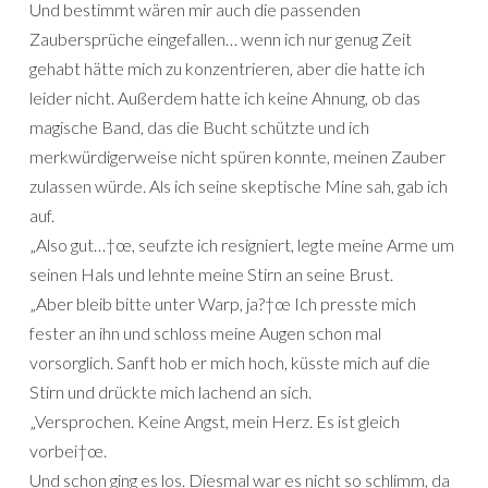
Und bestimmt wären mir auch die passenden
Zaubersprüche eingefallen… wenn ich nur genug Zeit
gehabt hätte mich zu konzentrieren, aber die hatte ich
leider nicht. Außerdem hatte ich keine Ahnung, ob das
magische Band, das die Bucht schützte und ich
merkwürdigerweise nicht spüren konnte, meinen Zauber
zulassen würde. Als ich seine skeptische Mine sah, gab ich
auf.
„Also gut…†œ, seufzte ich resigniert, legte meine Arme um
seinen Hals und lehnte meine Stirn an seine Brust.
„Aber bleib bitte unter Warp, ja?†œ Ich presste mich
fester an ihn und schloss meine Augen schon mal
vorsorglich. Sanft hob er mich hoch, küsste mich auf die
Stirn und drückte mich lachend an sich.
„Versprochen. Keine Angst, mein Herz. Es ist gleich
vorbei†œ.
Und schon ging es los. Diesmal war es nicht so schlimm, da