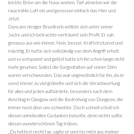
leichte Brise um die Nase wehen. Tief atmeten wir die
raue kühle Luft ein und genossen einfach das Hier und
Jetzt.
Duncans riesiger Brustkorb wölbte sich unter seiner
Jacke und ich betrachte verträumt sein Profil. Er sah
genauso aus wie immer. Nein, besser. Kraftstrotzend und
mächtig. Er hatte sich vollständig von dem Angriff erholt
und so entspannt und gelöst hatte ich ihn schon lange nicht
mehr gesehen. Selbst die Sorgenfalten auf seiner Stirn
waren verschwunden. Das war ungewöhnlich für ihn, da er
sonst immer zu viel grübelte und sich die Verantwortung
für alles und jeden aufbürdete, besonders nach dem
Anschlag in Glasgow und die Bedrohung von Dungeon, die
immer noch über uns schwebte. Doch schnell schob ich
diesen unheilvollen Gedanken beiseite, denn nichts sollte
diesen wunderschönen Tag trüben.
„Du hattest recht†œ, sagte er und riss mich aus meiner