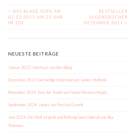
<
DAS BLAUE SOFA AM
BESTSELLER
BEITRAGS-
02.12.2011 UM 23 UHR
JUGENDBÜCHER
IM ZDF
DEZEMBER 2011
>
NAVIGATION
NEUESTE BEITRÄGE
Januar 2025: Auerhaus von Bov Bjerg
Dezember 2024: Der heilige King Kong von James McBride
November 2024: Tanz der Teufel von Fiston Mwanza Mujila
September 2024: James von Percival Everett
Juni 2024: Die Welt ist groß und Rettung lauert überall von Ilija
Trojanow