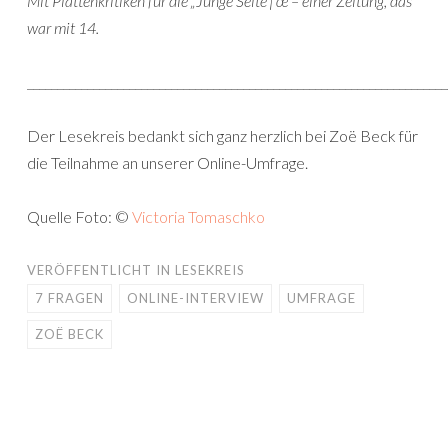
Mit Plattenkritiken für die „Junge Seite†œ – einer Zeitung, das
war mit 14.
______________________________________________________________________
Der Lesekreis bedankt sich ganz herzlich bei Zoë Beck für
die Teilnahme an unserer Online-Umfrage.
Quelle Foto: ©
Victoria Tomaschko
VERÖFFENTLICHT IN
LESEKREIS
7 FRAGEN
ONLINE-INTERVIEW
UMFRAGE
ZOË BECK