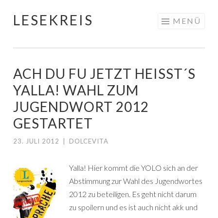
LESEKREIS
Springe
MENÜ
zum
Inhalt
ACH DU FU JETZT HEISST´S Y
ALLA! WAHL ZUM J
UGENDWORT 2012 G
ESTARTET
23. JULI 2012
|
DOLCEVITA
Yalla! Hier kommt die YOLO sich an der
Abstimmung zur Wahl des Jugendwortes
2012 zu beteiligen. Es geht nicht darum
zu spoilern und es ist auch nicht akk und