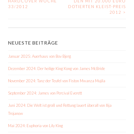
HARDCOVER WOCHE
DEN MIT 20.000 EURO
33/2012
DOTIERTEN KLEIST-PREIS
NAVIGATION
2012
>
NEUESTE BEITRÄGE
Januar 2025: Auerhaus von Bov Bjerg
Dezember 2024: Der heilige King Kong von James McBride
November 2024: Tanz der Teufel von Fiston Mwanza Mujila
September 2024: James von Percival Everett
Juni 2024: Die Welt ist groß und Rettung lauert überall von Ilija
Trojanow
Mai 2024: Euphoria von Lily King