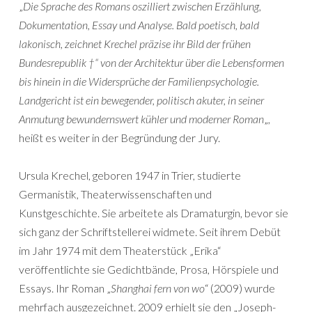
„
Die Sprache des Romans oszilliert zwischen Erzählung,
Dokumentation, Essay und Analyse. Bald poetisch, bald
lakonisch, zeichnet Krechel präzise ihr Bild der frühen
Bundesrepublik †“ von der Architektur über die Lebensformen
bis hinein in die Widersprüche der Familienpsychologie.
Landgericht ist ein bewegender, politisch akuter, in seiner
Anmutung bewundernswert kühler und moderner Roman
„,
heißt es weiter in der Begründung der Jury.
Ursula Krechel, geboren 1947 in Trier, studierte
Germanistik, Theaterwissenschaften und
Kunstgeschichte. Sie arbeitete als Dramaturgin, bevor sie
sich ganz der Schriftstellerei widmete. Seit ihrem Debüt
im Jahr 1974 mit dem Theaterstück „Erika“
veröffentlichte sie Gedichtbände, Prosa, Hörspiele und
Essays. Ihr Roman „
Shanghai fern von wo
“ (2009) wurde
mehrfach ausgezeichnet. 2009 erhielt sie den „Joseph-