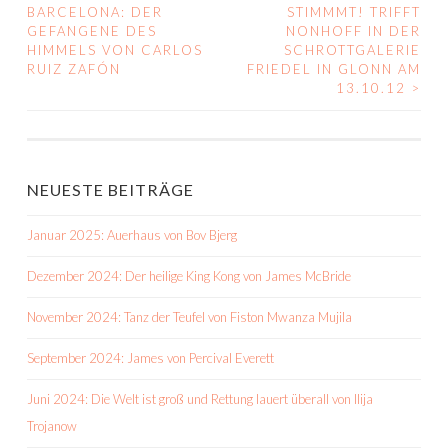
BEITRAGS-
BARCELONA: DER
STIMMMT! TRIFFT
GEFANGENE DES
NONHOFF IN DER
NAVIGATION
HIMMELS VON CARLOS
SCHROTTGALERIE
RUIZ ZAFÓN
FRIEDEL IN GLONN AM
13.10.12
>
NEUESTE BEITRÄGE
Januar 2025: Auerhaus von Bov Bjerg
Dezember 2024: Der heilige King Kong von James McBride
November 2024: Tanz der Teufel von Fiston Mwanza Mujila
September 2024: James von Percival Everett
Juni 2024: Die Welt ist groß und Rettung lauert überall von Ilija
Trojanow