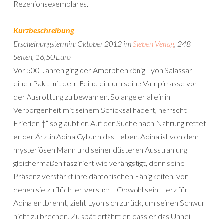
Rezenionsexemplares.
Kurzbeschreibung
Erscheinungstermin: Oktober 2012 im
Sieben Verlag
, 248
Seiten, 16,50 Euro
Vor 500 Jahren ging der Amorphenkönig Lyon Salassar
einen Pakt mit dem Feind ein, um seine Vampirrasse vor
der Ausrottung zu bewahren. Solange er allein in
Verborgenheit mit seinem Schicksal hadert, herrscht
Frieden †“ so glaubt er. Auf der Suche nach Nahrung rettet
er der Ärztin Adina Cyburn das Leben. Adina ist von dem
mysteriösen Mann und seiner düsteren Ausstrahlung
gleichermaßen fasziniert wie verängstigt, denn seine
Präsenz verstärkt ihre dämonischen Fähigkeiten, vor
denen sie zu flüchten versucht. Obwohl sein Herz für
Adina entbrennt, zieht Lyon sich zurück, um seinen Schwur
nicht zu brechen. Zu spät erfährt er, dass er das Unheil