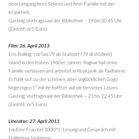
dem Umgang ihres Sohnes und ihrer Familie mit der
Krankheit.
Gasteig, Vortragssaal der Bibliothek – 19 bis 20.45 Uhr
(Eintritt: 6/5 Euro)
Film: 26. April 2013
Eric Balling: †œTaxi 79 ab Station† (79 af stöðinni)
Island in den frühen 1960er Jahren: Ragnar hat seine
Familie verlassen und arbeitet in Reykjavik als Taxifahrer.
Er fühlt sich zu der schönen, aber unglücklichen Gogo
hingezogen †“ mit ihr hofft er auf ein besseres Leben.
Gasteig, Vortragssaal der Bibliothek – 21 bis 22.45 Uhr
(Eintritt: 6/5 Euro)
Literatur: 27. April 2013
†œEine Frau bei 1000°†: Lesung und Gespräch mit
Hallgrímur Helgason