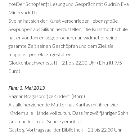
†œDer Schöpfer†: Lesung und Gespräch mit Gudrún Eva
Mínervudóttir
Sveinn hat sich der Kunst verschrieben, lebensgroße
Sexpuppen aus Silikon herzustellen. Die Kunsthochschule
hat er vor Jahren abgebrochen, nun widmet er seine
gesamte Zeit seinen Geschöpfen und dem Ziel, sie
möglichst perfekt zu gestalten.
Glockenbachwerkstatt – 21 bis 22.30 Uhr (Eintritt 7/5
Euro)
Film: 3. Mai 2013
Ragnar Bragason: †œKinder† (Börn)
Als alleinerziehende Mutter hat Karitas mit ihren vier
Kindern alle Hände voll zu tun. Dass ihr zwölfjähriger Sohn
Gudmundur in der Schule gemobbt…
Gasteig, Vortragssaal der Bibliothek – 21 bis 22.30 Uhr