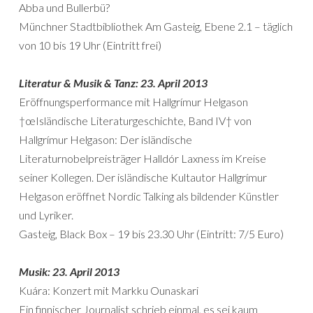
Abba und Bullerbü?
Münchner Stadtbibliothek Am Gasteig, Ebene 2.1 – täglich
von 10 bis 19 Uhr (Eintritt frei)
Literatur & Musik & Tanz: 23. April 2013
Eröffnungsperformance mit Hallgrímur Helgason
†œIsländische Literaturgeschichte, Band IV† von
Hallgrímur Helgason: Der isländische
Literaturnobelpreisträger Halldór Laxness im Kreise
seiner Kollegen. Der isländische Kultautor Hallgrímur
Helgason eröffnet Nordic Talking als bildender Künstler
und Lyriker.
Gasteig, Black Box – 19 bis 23.30 Uhr (Eintritt: 7/5 Euro)
Musik: 23. April 2013
Kuára: Konzert mit Markku Ounaskari
Ein finnischer Journalist schrieb einmal, es sei kaum