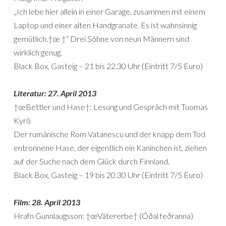
„Ich lebe hier allein in einer Garage, zusammen mit einem
Laptop und einer alten Handgranate. Es ist wahnsinnig
gemütlich.†œ †“ Drei Söhne von neun Männern sind
wirklich genug.
Black Box, Gasteig – 21 bis 22.30 Uhr (Eintritt 7/5 Euro)
Literatur: 27. April 2013
†œBettler und Hase†: Lesung und Gespräch mit Tuomas
Kyrö
Der rumänische Rom Vatanescu und der knapp dem Tod
entronnene Hase, der eigentlich ein Kaninchen ist, ziehen
auf der Suche nach dem Glück durch Finnland.
Black Box, Gasteig – 19 bis 20.30 Uhr (Eintritt 7/5 Euro)
Film: 28. April 2013
Hrafn Gunnlaugsson: †œVätererbe† (Óðal feðranna)