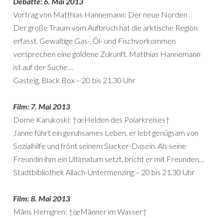
Debatte: 6. Mai 2013
Vortrag von Matthias Hannemann: Der neue Norden
Der große Traum vom Aufbruch hat die arktische Region
erfasst. Gewaltige Gas-, Öl- und Fischvorkommen
versprechen eine goldene Zukunft. Matthias Hannemann
ist auf der Suche…
Gasteig, Black Box – 20 bis 21.30 Uhr
Film: 7. Mai 2013
Dome Karukoski: †œHelden des Polarkreises†
Janne führt ein geruhsames Leben, er lebt genügsam von
Sozialhilfe und frönt seinem Slacker-Dasein. Als seine
Freundin ihm ein Ultimatum setzt, bricht er mit Freunden…
Stadtbibliothek Allach-Untermenzing – 20 bis 21.30 Uhr
Film: 8. Mai 2013
Måns Herngren: †œMänner im Wasser†