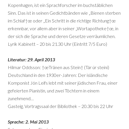
Kopenhagen, ist ein Sprachforscher im buchstäblichen
Sinn. Das ist in seinen Gedichtbänden wie „Bienen sterben
im Schlaf†œ oder „Ein Schritt in die richtige Richtung†œ
erkennbar, vor allem aber in seiner „Wortapotheke†œ, in
der sich die Sprache und deren Gesetze verräumlichen.
Lyrik Kabinett – 20 bis 21.30 Uhr (Eintritt 7/5 Euro)
Literatur: 29. April 2013
Hilmar Oddsson: †œTränen aus Stein† (Tár úr steini)
Deutschland in den 1930er-Jahren: Der isländische
Komponist Jón Leifs lebt mit seiner jüdischen Frau, einer
gefeierten Pianistin, und zwei Töchtern in einem
zunehmend…
Gasteig, Vortragssaal der Bibliothek – 20.30 bis 22 Uhr
Sprache: 2. Mai 2013