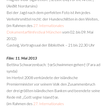
(Anðlit Nordursins)
Bei der Jagd nach dem perfekten Foto ist ihm jedes
Verkehrsmittel recht: der Hundeschlitten in den Weiten..
(im Rahmen des
27. Internationales
Dokumentarfilmfestival München
vom 02. bis 09. Mai
2012)
Gasteig, Vortragssaal der Bibliothek – 21 bis 22.30 Uhr
Film: 11. Mai 2013
Bettina Schwarzenbach: †œSchwimmen gehen† (Fara ad
synda)
Im Herbst 2008 verkündete der isländische
Premierminister vor seinem Volk den Zusammenbruch
der drei größten isländischen Banken und beendete seine
Rede mit „Gott segne Island†œ.
(im Rahmen des
27. Internationales