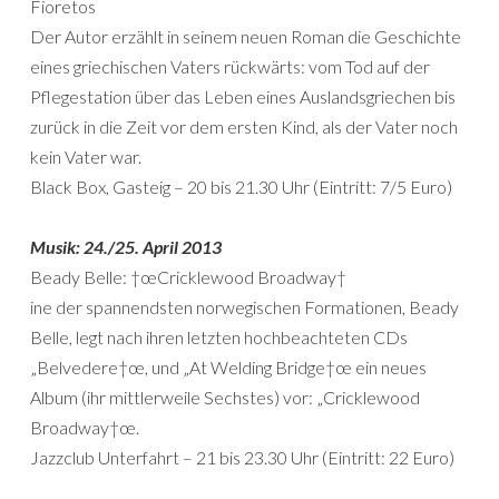
Fioretos
Der Autor erzählt in seinem neuen Roman die Geschichte
eines griechischen Vaters rückwärts: vom Tod auf der
Pflegestation über das Leben eines Auslandsgriechen bis
zurück in die Zeit vor dem ersten Kind, als der Vater noch
kein Vater war.
Black Box, Gasteig – 20 bis 21.30 Uhr (Eintritt: 7/5 Euro)
Musik: 24./25. April 2013
Beady Belle: †œCricklewood Broadway†
ine der spannendsten norwegischen Formationen, Beady
Belle, legt nach ihren letzten hochbeachteten CDs
„Belvedere†œ, und „At Welding Bridge†œ ein neues
Album (ihr mittlerweile Sechstes) vor: „Cricklewood
Broadway†œ.
Jazzclub Unterfahrt – 21 bis 23.30 Uhr (Eintritt: 22 Euro)