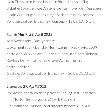
Kein Film war in Island bis dahin öffentlich so heftig
diskutiert worden wie „Vätererbe†œ †“ weil der Regisseur
Hrafn Gunnlaugson der zeitgenössischen isländischen…
Vortragssaal der Bibliothek, Gasteig – 18 bis 19.45 Uhr
Film & Musik: 28. April 2013
Àrni Sveinsson: „Backyard†œ
Dokumentation über die Musikszene in Reykjavík: 2009
hatte der Musiker Àrni Rúnar die Idee, in seinem kleinen
Reykjavíker Hinterhof eine Live-Aufnahme mit
befreundeten…
Gasteig, Vortragssaal der Bibliothek – 20 bis 21.30 Uhr
Literatur: 29. April 2013
Im Maschinenraum der Sprache: Lesung und Gespräch
mit Morten Søndergaard @ Lyrik Kabinett
Der dänische Lyriker Søndergaard, geboren 1964 in