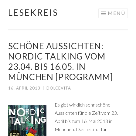
LESEKREIS
Springe
MENÜ
zum
Inhalt
SCHÖNE AUSSICHTEN:
NORDIC TALKING VOM
23.04. BIS 16.05. IN
MÜNCHEN [PROGRAMM]
16. APRIL 2013
|
DOLCEVITA
Es gibt wirklich sehr schöne
Aussichten für die Zeit vom 23.
April bis zum 16. Mai 2013 in
München. Das Institut für