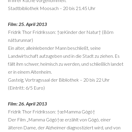
in ihrer Küche vorgenommen.
Stadtbibliothek Moosach – 20 bis 21.45 Uhr
Film: 25. April 2013
Fridrik Thor Fridriksson: †œKinder der Natur† (Börn
nátturunnar)
Ein alter, alleinlebender Mann beschließt, seine
Landwirtschaft aufzugeben und in die Stadt zu ziehen. Es
fällt ihm schwer, heimisch zu werden, und schließlich landet
er in einem Altenheim.
Gasteig, Vortragssaal der Bibliothek – 20 bis 22 Uhr
(Eintritt: 6/5 Euro)
Film: 26. April 2013
Fridrik Thor Fridriksson: †œMamma Gógó†
Der Film „Mamma Gógó†œ erzählt von Gógó, einer
älteren Dame, der Alzheimer diagnostiziert wird, und von