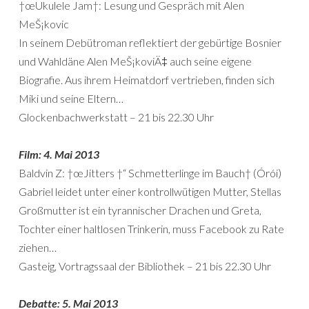
†œUkulele Jam†: Lesung und Gespräch mit Alen
MeŠ¡kovic
In seinem Debütroman reflektiert der gebürtige Bosnier
und Wahldäne Alen MeŠ¡koviÄ‡ auch seine eigene
Biografie. Aus ihrem Heimatdorf vertrieben, finden sich
Miki und seine Eltern…
Glockenbachwerkstatt – 21 bis 22.30 Uhr
Film: 4. Mai 2013
Baldvin Z: †œJitters †“ Schmetterlinge im Bauch† (Órói)
Gabriel leidet unter einer kontrollwütigen Mutter, Stellas
Großmutter ist ein tyrannischer Drachen und Greta,
Tochter einer haltlosen Trinkerin, muss Facebook zu Rate
ziehen…
Gasteig, Vortragssaal der Bibliothek – 21 bis 22.30 Uhr
Debatte: 5. Mai 2013