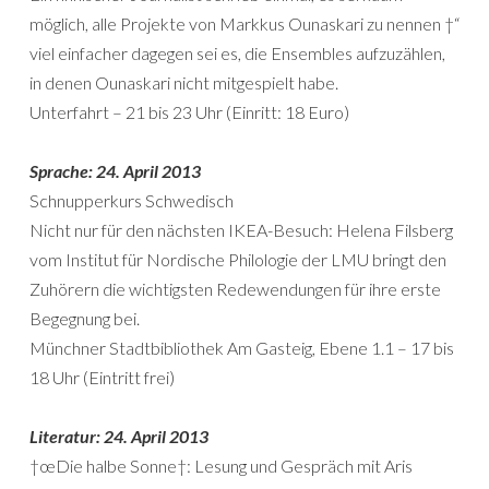
möglich, alle Projekte von Markkus Ounaskari zu nennen †“
viel einfacher dagegen sei es, die Ensembles aufzuzählen,
in denen Ounaskari nicht mitgespielt habe.
Unterfahrt – 21 bis 23 Uhr (Einritt: 18 Euro)
Sprache: 24. April 2013
Schnupperkurs Schwedisch
Nicht nur für den nächsten IKEA-Besuch: Helena Filsberg
vom Institut für Nordische Philologie der LMU bringt den
Zuhörern die wichtigsten Redewendungen für ihre erste
Begegnung bei.
Münchner Stadtbibliothek Am Gasteig, Ebene 1.1 – 17 bis
18 Uhr (Eintritt frei)
Literatur: 24. April 2013
†œDie halbe Sonne†: Lesung und Gespräch mit Aris