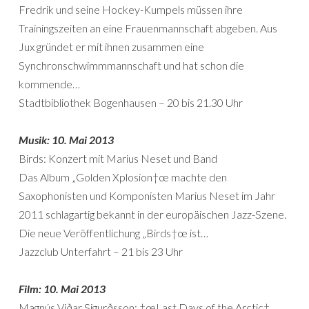
Fredrik und seine Hockey-Kumpels müssen ihre
Trainingszeiten an eine Frauenmannschaft abgeben. Aus
Jux gründet er mit ihnen zusammen eine
Synchronschwimmmannschaft und hat schon die
kommende…
Stadtbibliothek Bogenhausen – 20 bis 21.30 Uhr
Musik: 10. Mai 2013
Birds: Konzert mit Marius Neset und Band
Das Album „Golden Xplosion†œ machte den
Saxophonisten und Komponisten Marius Neset im Jahr
2011 schlagartig bekannt in der europäischen Jazz-Szene.
Die neue Veröffentlichung „Birds†œ ist…
Jazzclub Unterfahrt – 21 bis 23 Uhr
Film: 10. Mai 2013
Magnús Viðar Sigurðsson: †œLast Days of the Arctic†