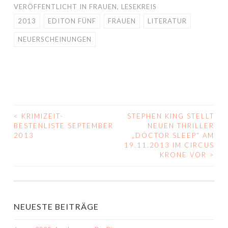
VERÖFFENTLICHT IN
FRAUEN
,
LESEKREIS
2013
EDITON FÜNF
FRAUEN
LITERATUR
NEUERSCHEINUNGEN
<
KRIMIZEIT-
STEPHEN KING STELLT
BEITRAGS-
BESTENLISTE SEPTEMBER
NEUEN THRILLER
2013
„DOCTOR SLEEP“ AM
NAVIGATION
19.11.2013 IM CIRCUS
KRONE VOR
>
NEUESTE BEITRÄGE