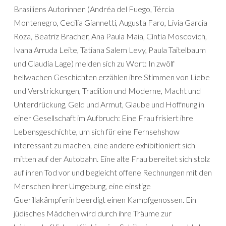
Brasiliens Autorinnen (Andréa del Fuego, Tércia
Montenegro, Cecilia Giannetti, Augusta Faro, Livia Garcia
Roza, Beatriz Bracher, Ana Paula Maia, Cíntia Moscovich,
Ivana Arruda Leite, Tatiana Salem Levy, Paula Taitelbaum
und Claudia Lage) melden sich zu Wort: In zwölf
hellwachen Geschichten erzählen ihre Stimmen von Liebe
und Verstrickungen, Tradition und Moderne, Macht und
Unterdrückung, Geld und Armut, Glaube und Hoffnung in
einer Gesellschaft im Aufbruch: Eine Frau frisiert ihre
Lebensgeschichte, um sich für eine Fernsehshow
interessant zu machen, eine andere exhibitioniert sich
mitten auf der Autobahn. Eine alte Frau bereitet sich stolz
auf ihren Tod vor und begleicht offene Rechnungen mit den
Menschen ihrer Umgebung, eine einstige
Guerillakämpferin beerdigt einen Kampfgenossen. Ein
jüdisches Mädchen wird durch ihre Träume zur