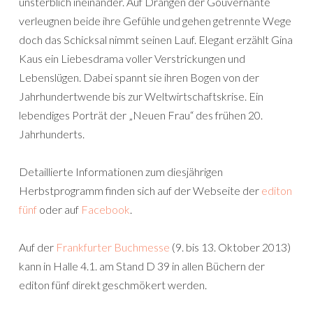
unsterblich ineinander. Auf Drängen der Gouvernante
verleugnen beide ihre Gefühle und gehen getrennte Wege
doch das Schicksal nimmt seinen Lauf. Elegant erzählt Gina
Kaus ein Liebesdrama voller Verstrickungen und
Lebenslügen. Dabei spannt sie ihren Bogen von der
Jahrhundertwende bis zur Weltwirtschaftskrise. Ein
lebendiges Porträt der „Neuen Frau“ des frühen 20.
Jahrhunderts.
Detaillierte Informationen zum diesjährigen
Herbstprogramm finden sich auf der Webseite der
editon
fünf
oder auf
Facebook
.
Auf der
Frankfurter Buchmesse
(9. bis 13. Oktober 2013)
kann in Halle 4.1. am Stand D 39 in allen Büchern der
editon fünf direkt geschmökert werden.