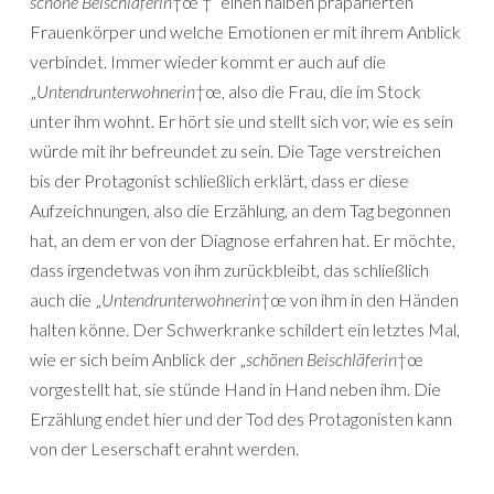
schöne Beischläferin
†œ †“ einen halben präparierten
Frauenkörper und welche Emotionen er mit ihrem Anblick
verbindet. Immer wieder kommt er auch auf die
„
Untendrunterwohnerin
†œ, also die Frau, die im Stock
unter ihm wohnt. Er hört sie und stellt sich vor, wie es sein
würde mit ihr befreundet zu sein. Die Tage verstreichen
bis der Protagonist schließlich erklärt, dass er diese
Aufzeichnungen, also die Erzählung, an dem Tag begonnen
hat, an dem er von der Diagnose erfahren hat. Er möchte,
dass irgendetwas von ihm zurückbleibt, das schließlich
auch die „
Untendrunterwohnerin
†œ von ihm in den Händen
halten könne. Der Schwerkranke schildert ein letztes Mal,
wie er sich beim Anblick der „
schönen Beischläferin
†œ
vorgestellt hat, sie stünde Hand in Hand neben ihm. Die
Erzählung endet hier und der Tod des Protagonisten kann
von der Leserschaft erahnt werden.