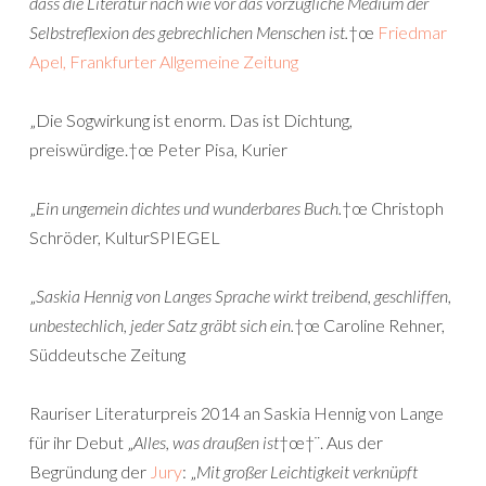
dass die Literatur nach wie vor das vorzügliche Medium der
Selbstreflexion des gebrechlichen Menschen ist.
†œ
Friedmar
Apel, Frankfurter Allgemeine Zeitung
„Die Sogwirkung ist enorm. Das ist Dichtung,
preiswürdige.†œ Peter Pisa, Kurier
„
Ein ungemein dichtes und wunderbares Buch.
†œ Christoph
Schröder, KulturSPIEGEL
„
Saskia Hennig von Langes Sprache wirkt treibend, geschliffen,
unbestechlich, jeder Satz gräbt sich ein.
†œ Caroline Rehner,
Süddeutsche Zeitung
Rauriser Literaturpreis 2014 an Saskia Hennig von Lange
für ihr Debut „
Alles, was draußen ist
†œ†¨. Aus der
Begründung der
Jury
: „
Mit großer Leichtigkeit verknüpft