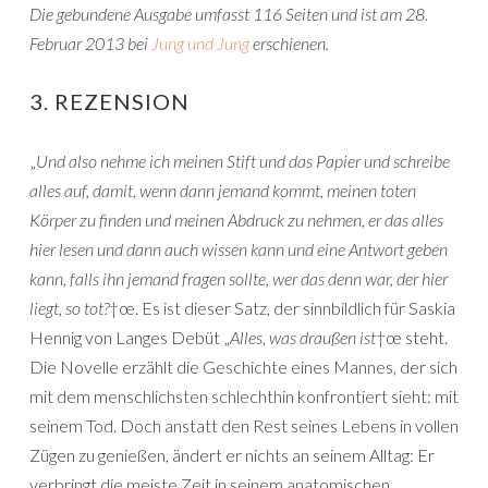
Die gebundene Ausgabe umfasst 116 Seiten und ist am 28.
Februar 2013 bei
Jung und Jung
erschienen.
3. REZENSION
„
Und also nehme ich meinen Stift und das Papier und schreibe
alles auf, damit, wenn dann jemand kommt, meinen toten
Körper zu finden und meinen Abdruck zu nehmen, er das alles
hier lesen und dann auch wissen kann und eine Antwort geben
kann, falls ihn jemand fragen sollte, wer das denn war, der hier
liegt, so tot?
†œ. Es ist dieser Satz, der sinnbildlich für Saskia
Hennig von Langes Debüt „
Alles, was draußen ist
†œ steht.
Die Novelle erzählt die Geschichte eines Mannes, der sich
mit dem menschlichsten schlechthin konfrontiert sieht: mit
seinem Tod. Doch anstatt den Rest seines Lebens in vollen
Zügen zu genießen, ändert er nichts an seinem Alltag: Er
verbringt die meiste Zeit in seinem anatomischen