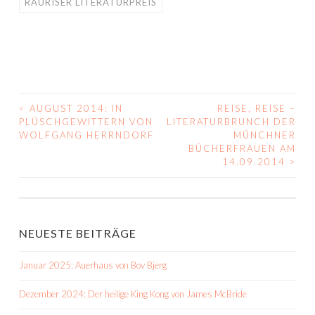
RAURISER LITERATURPREIS
<
AUGUST 2014: IN
REISE, REISE –
BEITRAGS-
PLÜSCHGEWITTERN VON
LITERATURBRUNCH DER
WOLFGANG HERRNDORF
MÜNCHNER
NAVIGATION
BÜCHERFRAUEN AM
14.09.2014
>
NEUESTE BEITRÄGE
Januar 2025: Auerhaus von Bov Bjerg
Dezember 2024: Der heilige King Kong von James McBride