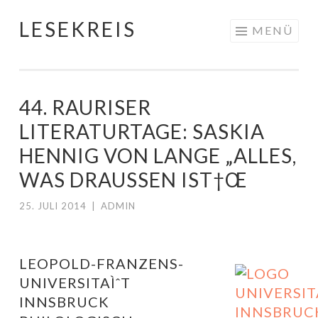
LESEKREIS
Springe
MENÜ
zum
Inhalt
44. RAURISER
LITERATURTAGE: SASKIA
HENNIG VON LANGE „ALLES,
WAS DRAUSSEN IST†Œ
25. JULI 2014
|
ADMIN
LEOPOLD-FRANZENS-
UNIVERSITAÌˆT
INNSBRUCK