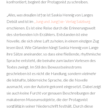
konfrontiert, beginnt der Protagonist zu schreiben.
„
Alles, was draußen ist
†œ ist Saskia Hennig von Langes
Debüt und ist im
„Jung und Jung†œ- Verlag Salzburg
erschienen. Es ist eine Reise durch die Erinnerungswelt
des sterbenden Ich-Erzählers. Entstanden ist eine
Novelle, die sich ohne Luft zu holen, in einem einzigen Zug
lesen lässt. Wie Girlanden hängt Saskia Hennig von Lange
ihre Sätze aneinander, so dass eine fließende, rhythmische
Sprache entsteht, die beinahe zum lauten Vorlesen des
Textes zwingt. Im Stil des Bewusstseinsstroms
geschrieben ist es nicht die Handlung, sondern vielmehr
die lebhafte, bilderreiche Sprache, die die Novelle
ausmacht, von der Autorin gekonnt eingesetzt. Dabei zeigt
sie auch keine Furcht vor genauen Beschreibungen der
makaberen Museumsobjekte, die der Protagonist
sorgfältig in seiner Niederschrift festhält. Durch diese