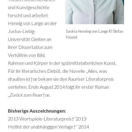
und Kunstgeschichte
forscht und arbeitet
Hennig von Lange an der
Justus-Liebig-
Saskia Henning von Lange © Stefan
Freund
Universität Gießen an
ihrer Dissertation zum
Verhältnis von Bild,
Rahmen und Körper in der spätmittelalterlichen Kunst.
Für ihr literarisches Debüt, die Novelle „Alles, was
draußen ist†œ bekam sie den Rauriser Literaturpreis
verliehen, Ende August 2014 folgt ihr erster Roman
„
Zurück zum Feuer
†œ.
Bisherige Auszeichnungen:
2013 Wortspiele-Literaturpreis†¨2013
Hotlist der unabhängigen Verlage†¨ 2014