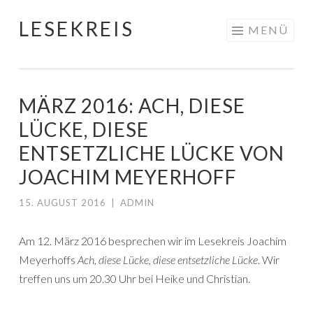
LESEKREIS
Springe
MENÜ
zum
Inhalt
MÄRZ 2016: ACH, DIESE
LÜCKE, DIESE
ENTSETZLICHE LÜCKE VON
JOACHIM MEYERHOFF
15. AUGUST 2016
|
ADMIN
Am 12. März 2016 besprechen wir im Lesekreis Joachim
Meyerhoffs
Ach, diese Lücke, diese entsetzliche Lücke
. Wir
treffen uns um 20.30 Uhr bei Heike und Christian.