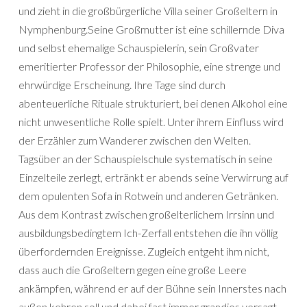
und zieht in die großbürgerliche Villa seiner Großeltern in
Nymphenburg.Seine Großmutter ist eine schillernde Diva
und selbst ehemalige Schauspielerin, sein Großvater
emeritierter Professor der Philosophie, eine strenge und
ehrwürdige Erscheinung. Ihre Tage sind durch
abenteuerliche Rituale strukturiert, bei denen Alkohol eine
nicht unwesentliche Rolle spielt. Unter ihrem Einfluss wird
der Erzähler zum Wanderer zwischen den Welten.
Tagsüber an der Schauspielschule systematisch in seine
Einzelteile zerlegt, ertränkt er abends seine Verwirrung auf
dem opulenten Sofa in Rotwein und anderen Getränken.
Aus dem Kontrast zwischen großelterlichem Irrsinn und
ausbildungsbedingtem Ich-Zerfall entstehen die ihn völlig
überfordernden Ereignisse. Zugleich entgeht ihm nicht,
dass auch die Großeltern gegen eine große Leere
ankämpfen, während er auf der Bühne sein Innerstes nach
außen kehren soll und dabei fast immer grandios versagt.