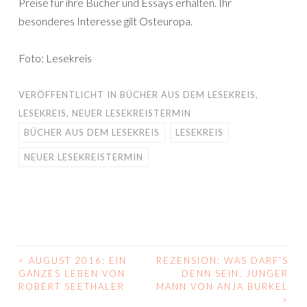
Preise für ihre Bücher und Essays erhalten. Ihr
besonderes Interesse gilt Osteuropa.
Foto: Lesekreis
VERÖFFENTLICHT IN
BÜCHER AUS DEM LESEKREIS
,
LESEKREIS
,
NEUER LESEKREISTERMIN
BÜCHER AUS DEM LESEKREIS
LESEKREIS
NEUER LESEKREISTERMIN
<
AUGUST 2016: EIN
REZENSION: WAS DARF’S
BEITRAGS-
GANZES LEBEN VON
DENN SEIN, JUNGER
ROBERT SEETHALER
MANN VON ANJA BURKEL
NAVIGATION
>