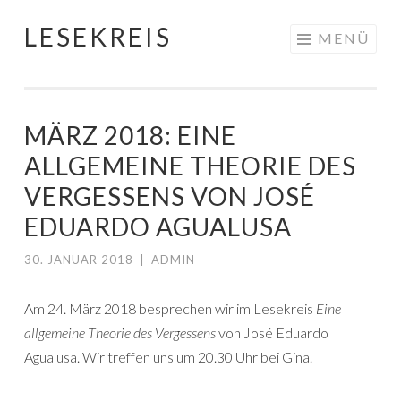
LESEKREIS
Springe
MENÜ
zum
Inhalt
MÄRZ 2018: EINE
ALLGEMEINE THEORIE DES
VERGESSENS VON JOSÉ
EDUARDO AGUALUSA
30. JANUAR 2018
|
ADMIN
Am 24. März 2018 besprechen wir im Lesekreis
Eine
allgemeine Theorie des Vergessens
von José Eduardo
Agualusa. Wir treffen uns um 20.30 Uhr bei Gina.