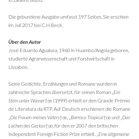
Die gebundene Ausgabe umfasst 197 Seiten. Sie erschien
im Juli 2017 bei C.H.Beck.
Über den Autor
José Eduardo Agualusa, 1960 in Huambo/Angola geboren,
studierte Agrarwissenschaft und Forstwirtschaft in
Lissabon.
Seine Gedichte, Erzählungen und Romane wurden in
zahlreiche Sprachen übersetzt, für seinen Roman „
Ein
Stein unter Wasser
†œ (1999) erhielt er den Grande Prémio
de Literatura da RTP. Auf Deutsch erschienen die Romane
„
Die Frauen meines Vaters
†œ, „
Barroco Tropical
†œ und „
Das
Lachen des Geckos
†œ, für den er 2007 den britischen
Independent Foreign Fiction Prize erhielt. „
Eine allgemeine