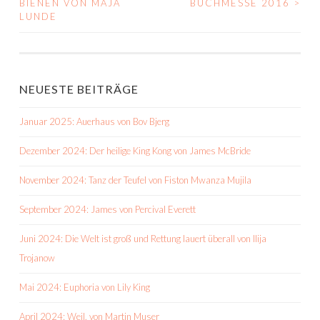
BIENEN VON MAJA
BUCHMESSE 2016
>
NAVIGATION
LUNDE
NEUESTE BEITRÄGE
Januar 2025: Auerhaus von Bov Bjerg
Dezember 2024: Der heilige King Kong von James McBride
November 2024: Tanz der Teufel von Fiston Mwanza Mujila
September 2024: James von Percival Everett
Juni 2024: Die Welt ist groß und Rettung lauert überall von Ilija
Trojanow
Mai 2024: Euphoria von Lily King
April 2024: Weil. von Martin Muser