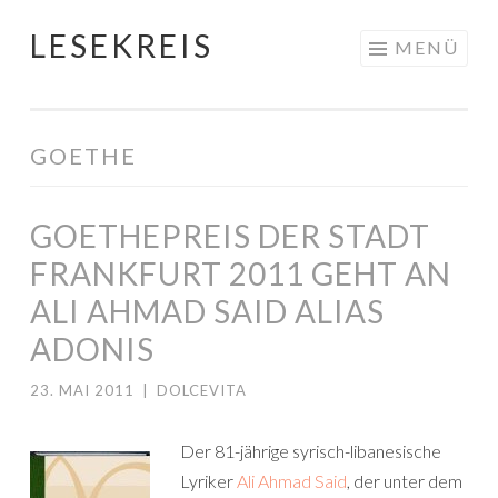
LESEKREIS
Springe
MENÜ
zum
Inhalt
GOETHE
GOETHEPREIS DER STADT
FRANKFURT 2011 GEHT AN
ALI AHMAD SAID ALIAS
ADONIS
23. MAI 2011
|
DOLCEVITA
Der 81-jährige syrisch-libanesische
Lyriker
Ali Ahmad Said
, der unter dem