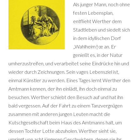
Als junger Mann, noch ohne
festen Lebensplan,
entflieht Werther dem
Stadtleben und siedelt sich
in dem idyllischen Dorf
„Wahlheim†œ an. Er
genießt es, in der Natur
umherzustreifen, und verarbeitet seine Eindrücke hin und
wieder durch Zeichnungen. Sein vages Lebensziel ist,
einmal Künstler zu werden. Eines Tages lernt Werther den
Amtmann kennen, der ihn einlädt, ihn doch einmal zu
besuchen. Werther schiebt den Besuch auf und hat ihn
bald vergessen. Auf der Fahrt zu einem Tanzvergnügen
zusammen mit anderen jungen Leuten macht die
Kutschgesellschaft beim Haus des Amtmanns halt, um
dessen Tochter Lotte abzuholen. Werther sieht sie,
umringt von acht jüngeren Geschwistern, denen sie ihr