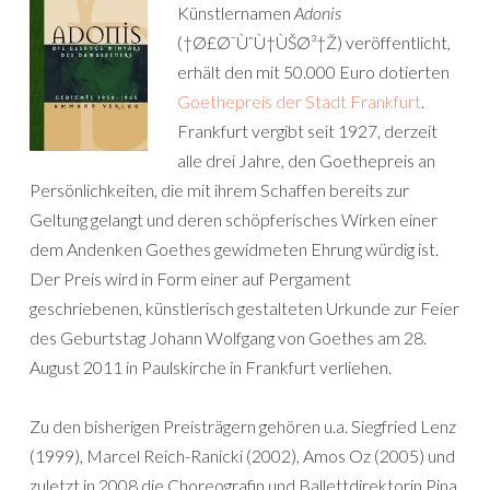
Künstlernamen
Adonis
(†Ø£Ø¯ÙˆÙ†ÙŠØ³†Ž) veröffentlicht,
erhält den mit 50.000 Euro dotierten
Goethepreis der Stadt Frankfurt
.
Frankfurt vergibt seit 1927, derzeit
alle drei Jahre, den Goethepreis an
Persönlichkeiten, die mit ihrem Schaffen bereits zur
Geltung gelangt und deren schöpferisches Wirken einer
dem Andenken Goethes gewidmeten Ehrung würdig ist.
Der Preis wird in Form einer auf Pergament
geschriebenen, künstlerisch gestalteten Urkunde zur Feier
des Geburtstag Johann Wolfgang von Goethes am 28.
August 2011 in Paulskirche in Frankfurt verliehen.
Zu den bisherigen Preisträgern gehören u.a. Siegfried Lenz
(1999), Marcel Reich-Ranicki (2002), Amos Oz (2005) und
zuletzt in 2008 die Choreografin und Ballettdirektorin Pina