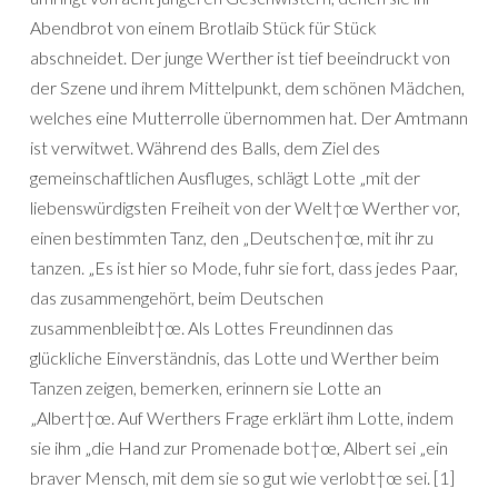
Abendbrot von einem Brotlaib Stück für Stück
abschneidet. Der junge Werther ist tief beeindruckt von
der Szene und ihrem Mittelpunkt, dem schönen Mädchen,
welches eine Mutterrolle übernommen hat. Der Amtmann
ist verwitwet. Während des Balls, dem Ziel des
gemeinschaftlichen Ausfluges, schlägt Lotte „mit der
liebenswürdigsten Freiheit von der Welt†œ Werther vor,
einen bestimmten Tanz, den „Deutschen†œ, mit ihr zu
tanzen. „Es ist hier so Mode, fuhr sie fort, dass jedes Paar,
das zusammengehört, beim Deutschen
zusammenbleibt†œ. Als Lottes Freundinnen das
glückliche Einverständnis, das Lotte und Werther beim
Tanzen zeigen, bemerken, erinnern sie Lotte an
„Albert†œ. Auf Werthers Frage erklärt ihm Lotte, indem
sie ihm „die Hand zur Promenade bot†œ, Albert sei „ein
braver Mensch, mit dem sie so gut wie verlobt†œ sei. [1]