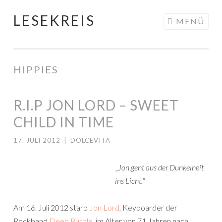
LESEKREIS
Springe
MENÜ
zum
Inhalt
HIPPIES
R.I.P JON LORD – SWEET
CHILD IN TIME
17. JULI 2012
|
DOLCEVITA
„
Jon geht aus der Dunkelheit
ins Licht.
“
Am 16. Juli 2012 starb
Jon Lord
, Keyboarder der
Rockband
Deep Purple
, im Alter von 71 Jahren nach