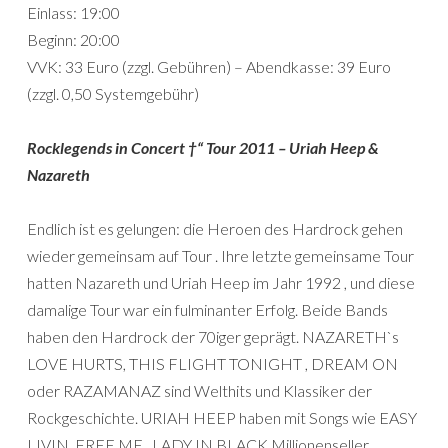
Einlass: 19:00
Beginn: 20:00
VVK: 33 Euro (zzgl. Gebühren) – Abendkasse: 39 Euro
(zzgl. 0,50 Systemgebühr)
Rocklegends in Concert †“ Tour 2011 – Uriah Heep &
Nazareth
Endlich ist es gelungen: die Heroen des Hardrock gehen
wieder gemeinsam auf Tour . Ihre letzte gemeinsame Tour
hatten Nazareth und Uriah Heep im Jahr 1992 , und diese
damalige Tour war ein fulminanter Erfolg. Beide Bands
haben den Hardrock der 70iger geprägt. NAZARETH`s
LOVE HURTS, THIS FLIGHT TONIGHT , DREAM ON
oder RAZAMANAZ sind Welthits und Klassiker der
Rockgeschichte. URIAH HEEP haben mit Songs wie EASY
LIVIN, FREE ME , LADY IN BLACK Millionenseller