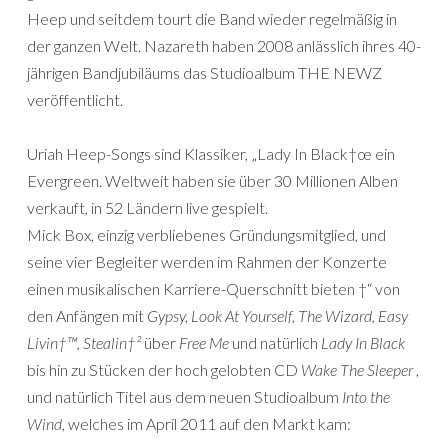
Heep und seitdem tourt die Band wieder regelmäßig in
der ganzen Welt. Nazareth haben 2008 anlässlich ihres 40-
jährigen Bandjubiläums das Studioalbum THE NEWZ
veröffentlicht.
Uriah Heep-Songs sind Klassiker, „Lady In Black†œ ein
Evergreen. Weltweit haben sie über 30 Millionen Alben
verkauft, in 52 Ländern live gespielt.
Mick Box, einzig verbliebenes Gründungsmitglied, und
seine vier Begleiter werden im Rahmen der Konzerte
einen musikalischen Karriere-Querschnitt bieten †“ von
den Anfängen mit
Gypsy, Look At Yourself, The Wizard, Easy
Livin†™, Stealin†²
über
Free Me
und natürlich
Lady In Black
bis hin zu Stücken der hoch gelobten CD
Wake The Sleeper
,
und natürlich Titel aus dem neuen Studioalbum
Into the
Wind
, welches im April 2011 auf den Markt kam: