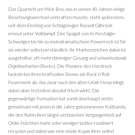
Das Quartett um Mick Box, das in seinen 40 Jahren einige
Besetzungswechsel verkraften musste, steht spätestens
seit dem Einstieg von Schlagzeuger Russell Gilbrook
erneut unter Volldampf. Der Spagat von In-Nostalgie-
Schwelgen bis hin zu melodramatischem Powerrock ist für
sie wieder selbstverständlich. Ihr Markenzeichen dabei ist
ausgefeilter, oft mehrstimmiger Gesang und
schwerlastende
Orgelbreitseiten
(Rocks). Die Pioniere des Hardrock
fackeln bei ihren kraftvollen Shows ein Rock’n’Roll-
Feuerwerk ab, das zwar nach den alten Uriah Heep klingt,
dabei aber trotzdem absolut frisch wirkt. Die
gegenwärtige Formation hat somit überhaupt nichts
gemeinsam mit jenen in die Jahre gekommenen Kultbands,
die den Ruhm ihrer längst verblassten Vergangenheit auf
Oldie-Nächten mehr oder weniger lustlos-routiniert
recyclen und dabei wie eine müde Kopie ihrer selbst