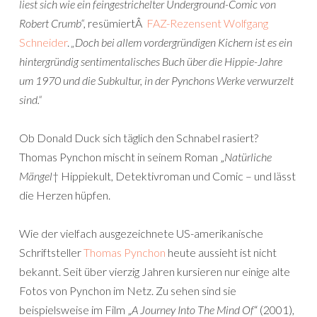
liest sich wie ein feingestrichelter Underground-Comic von
Robert Crumb“,
resümiertÂ
FAZ-Rezensent Wolfgang
Schneider
.
„Doch bei allem vordergründigen Kichern ist es ein
hintergründig sentimentalisches Buch über die Hippie-Jahre
um 1970 und die Subkultur, in der Pynchons Werke verwurzelt
sind.“
Ob Donald Duck sich täglich den Schnabel rasiert?
Thomas Pynchon mischt in seinem Roman „
Natürliche
Mängel
† Hippiekult, Detektivroman und Comic – und lässt
die Herzen hüpfen.
Wie der vielfach ausgezeichnete US-amerikanische
Schriftsteller
Thomas Pynchon
heute aussieht ist nicht
bekannt. Seit über vierzig Jahren kursieren nur einige alte
Fotos von Pynchon im Netz. Zu sehen sind sie
beispielsweise im Film „
A Journey Into The Mind Of
“ (2001),