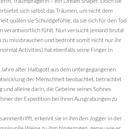
lterin, Traumprägerin – ein Dream Shaper. Doch sie
rbietet sich selbst das Träumen, um nicht dem
heit quälen sie Schuldgefühle, da sie sich für den Tod
n verantwortlich fühlt. Nun versucht jemand brutal
ch zu missbrauchen und bedroht somit nicht nur ihr
rmal Activities) hat ebenfalls seine Finger in
13 Jahre alter Halbgott aus dem untergegangenen
Entwicklung der Menschheit beobachtet, betrachtet
g und alleine darin, die Gebeine seines Sohnes
nehmer der Expedition bei ihren Ausgrabungen zu
sammentrifft, erkennt sie in ihm den Jogger in der
imnisvolle Weise zu ihm hingezogen, genau wie er