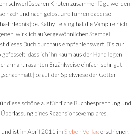
einem schwerlösbaren Knoten zusammenfügt, werden
e nach und nach gelöst und führen dabei so
a-Erlebnis†œ. Kathy Felsing hat die Vampire nicht
igenen, wirklich außergewöhnlichen Stempel
ist dieses Buch durchaus empfehlenswert. Bis zur
o gefesselt, dass ich ihn kaum aus der Hand legen
r charmant rasanten Erzählweise einfach sehr gut
 „schachmatt†œ auf der Spielwiese der Götter
ür diese schöne ausführliche Buchbesprechung und
e Überlassung eines Rezensionsexemplares.
 und ist im April 2011 im
Sieben Verlag
erschienen.