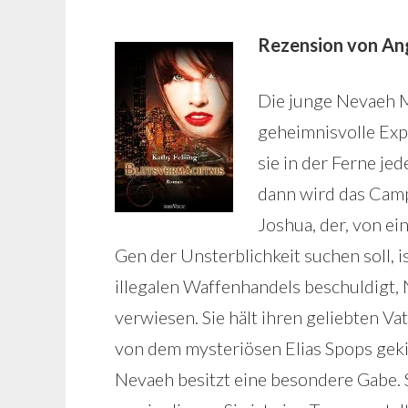
Rezension von Ang
Die junge Nevaeh Mo
geheimnisvolle Exp
sie in der Ferne j
dann wird das Camp 
Joshua, der, von e
Gen der Unsterblichkeit suchen soll, 
illegalen Waffenhandels beschuldigt,
verwiesen. Sie hält ihren geliebten Va
von dem mysteriösen Elias Spops gek
Nevaeh besitzt eine besondere Gabe. 