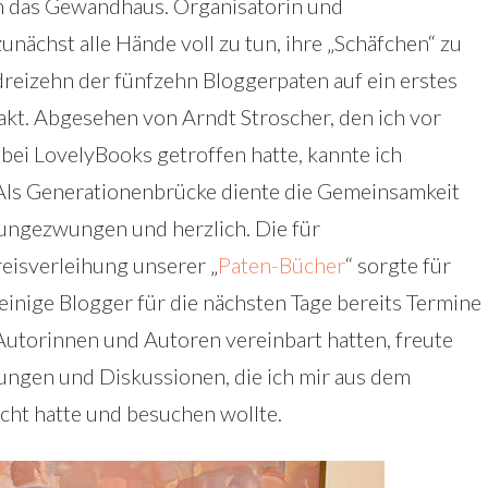
n das Gewandhaus. Organisatorin und
unächst alle Hände voll zu tun, ihre „Schäfchen“ zu
dreizehn der fünfzehn Bloggerpaten auf ein erstes
takt. Abgesehen von Arndt Stroscher, den ich vor
 bei LovelyBooks getroffen hatte, kannte ich
 Als Generationenbrücke diente die Gemeinsamkeit
ngezwungen und herzlich. Die für
isverleihung unserer „
Paten-Bücher
“ sorgte für
nige Blogger für die nächsten Tage bereits Termine
Autorinnen und Autoren vereinbart hatten, freute
sungen und Diskussionen, die ich mir aus dem
ht hatte und besuchen wollte.