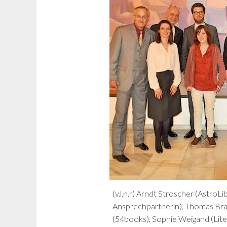
(v.l.n.r) Arndt Stroscher (AstroL
Ansprechpartnerin), Thomas Bras
(54books), Sophie Weigand (Lite