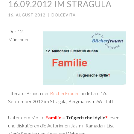
16.09.2012 IM STRAGULA
16. AUGUST 2012
|
DOLCEVITA
Der 12.
Münchner
LiteraturBrunch der
BücherFrauen
findet am 16.
September 2012 im Stragula, Bergmannstr. 66, statt.
Unter dem Motto
Familie
– Trügerische Idylle
?
lesen
und diskutieren die Autorinnen Jasmin Ramadan, Lisa-
Maria Seydlitz und Keto von Waberer.