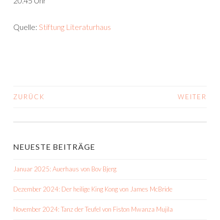
20.45 Uhr
Quelle:
Stiftung Literaturhaus
ZURÜCK
WEITER
BEITRAGS-
NAVIGATION
NEUESTE BEITRÄGE
Januar 2025: Auerhaus von Bov Bjerg
Dezember 2024: Der heilige King Kong von James McBride
November 2024: Tanz der Teufel von Fiston Mwanza Mujila