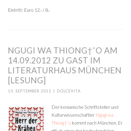
Eintritt: Euro 12.- / 8.-
NGUGI WA THIONG†˜O AM
14.09.2012 ZU GAST IM
LITERATURHAUS MÜNCHEN
[LESUNG]
13. SEPTEMBER 2012
|
DOLCEVITA
Der kenianische Schriftsteller und
Kulturwissenschaftler
Ngugi wa
Thiong†˜o
kommt nach München. Er
gilt als einer der bedeutendsten