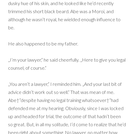
dusky hue of his skin, and he looked like he’d recently
trimmed his short black beard. Abe was a Moroi, and
although he wasn’t royal, he wielded enough influence to
be.
He also happened to be my father.
„I’m your lawyer,“ he said cheerfully. „Here to give you legal
counsel, of course.“
„You aren’t a lawyer,“ I reminded him. „And your last bit of
advice didn’t work out so well.“ That was mean of me.
Abe†”despite having no legal training whatsoever†”had
defended me at my hearing. Obviously, since I was locked
up and headed for trial, the outcome of that hadn’t been
so great. But, in all my solitude, I’d come to realize that he’d
been right about something. No lawyer, no matter how