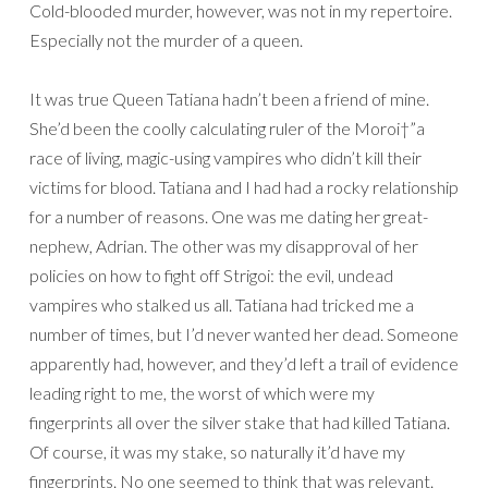
Cold-blooded murder, however, was not in my repertoire.
Especially not the murder of a queen.
It was true Queen Tatiana hadn’t been a friend of mine.
She’d been the coolly calculating ruler of the Moroi†”a
race of living, magic-using vampires who didn’t kill their
victims for blood. Tatiana and I had had a rocky relationship
for a number of reasons. One was me dating her great-
nephew, Adrian. The other was my disapproval of her
policies on how to fight off Strigoi: the evil, undead
vampires who stalked us all. Tatiana had tricked me a
number of times, but I’d never wanted her dead. Someone
apparently had, however, and they’d left a trail of evidence
leading right to me, the worst of which were my
fingerprints all over the silver stake that had killed Tatiana.
Of course, it was my stake, so naturally it’d have my
fingerprints. No one seemed to think that was relevant.