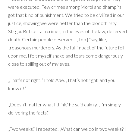
were executed. Few crimes among Moroi and dhampirs
got that kind of punishment. We tried to be civilized in our
justice, showing we were better than the bloodthirsty
Strigoi. But certain crimes, in the eyes of the law, deserved
death. Certain people deserved it, too†”say, like,
treasonous murderers. As the full impact of the future fell
upon me, I felt myself shake and tears come dangerously
close to spilling out of my eyes.
„That’s not right!“ I told Abe. „That’s not right, and you
know it!“
„Doesn’t matter what I think,“ he said calmly. „I’m simply
delivering the facts.“
„Two weeks,“ I repeated. „What can we do in two weeks? I