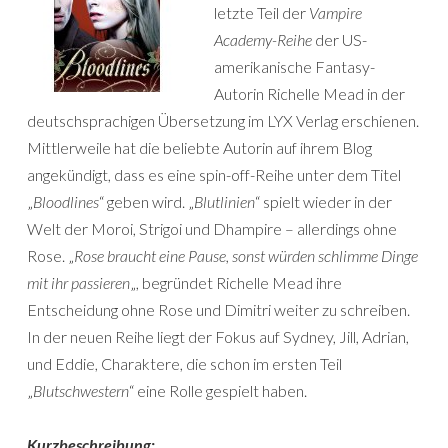
letzte Teil der
Vampire
Academy-Reihe
der US-
amerikanische Fantasy-
Autorin Richelle Mead in der
deutschsprachigen Übersetzung im LYX Verlag erschienen.
Mittlerweile hat die beliebte Autorin auf ihrem Blog
angekündigt, dass es eine spin-off-Reihe unter dem Titel
„
Bloodlines
“ geben wird. „
Blutlinien
“ spielt wieder in der
Welt der Moroi, Strigoi und Dhampire – allerdings ohne
Rose. „
Rose braucht eine Pause, sonst würden schlimme Dinge
mit ihr passieren
„, begründet Richelle Mead ihre
Entscheidung ohne Rose und Dimitri weiter zu schreiben.
In der neuen Reihe liegt der Fokus auf Sydney, Jill, Adrian,
und Eddie, Charaktere, die schon im ersten Teil
„
Blutschwestern
“ eine Rolle gespielt haben.
Kurzbeschreibung: