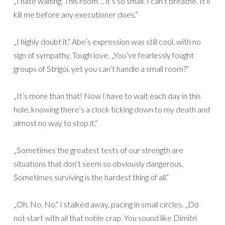
„I hate waiting. This room. .. it’s so small. I can’t breathe. It’ll
kill me before any executioner does.“
„I highly doubt it.“ Abe’s expression was still cool, with no
sign of sympathy. Tough love. „You’ve fearlessly fought
groups of Strigoi, yet you can’t handle a small room?“
„It’s more than that! Now I have to wait each day in this
hole, knowing there’s a clock ticking down to my death and
almost no way to stop it.“
„Sometimes the greatest tests of our strength are
situations that don’t seem so obviously dangerous.
Sometimes surviving is the hardest thing of all.“
„Oh. No. No.“ I stalked away, pacing in small circles. „Do
not start with all that noble crap. You sound like Dimitri