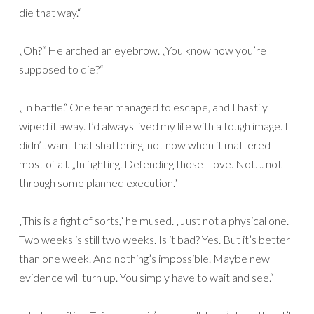
die that way.“
„Oh?“ He arched an eyebrow. „You know how you’re
supposed to die?“
„In battle.“ One tear managed to escape, and I hastily
wiped it away. I’d always lived my life with a tough image. I
didn’t want that shattering, not now when it mattered
most of all. „In fighting. Defending those I love. Not. .. not
through some planned execution.“
„This is a fight of sorts,“ he mused. „Just not a physical one.
Two weeks is still two weeks. Is it bad? Yes. But it’s better
than one week. And nothing’s impossible. Maybe new
evidence will turn up. You simply have to wait and see.“