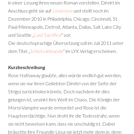
in einer Lesung ihren neuen Roman vorstellen. Direkt im
Anschluss geht sie auf
Lesereise
und stellt noch im
Dezember 2010 in Philadelphia, Chicago, Cincinnati, St.
Paul/Minneapolis, Detroit, Atlanta, Dallas, Salt Lake City
und Seattle „
Last Sacrifice
“ vor.
Die deutschsprachige Übersetzung soll im Juli 2011 unter
dem Titel „
Schicksalsbande
“ im LYX Verlag erscheinen.
Kurzbeschreibung
Rose Hathaway glaubte, alles würde endlich gut werden,
wenn sie nur ihren Geliebten Dimitri von der Seite der
Strigoi zurückholen könnte. Doch nachdem ihr dies
gelungen ist, vesinkt ihre Welt im Chaos. Die Königin der
Moroi-Vampire wurde ermordet und Rose ist die
Hauptverdächtige. Nun droht ihr die Todesstrafe, wenn
sie nicht beweisen kann, dass sie unschuldig ist. Dabei
bräuchte ihre Freundin Lissa sie jetzt mehr denn je, denn