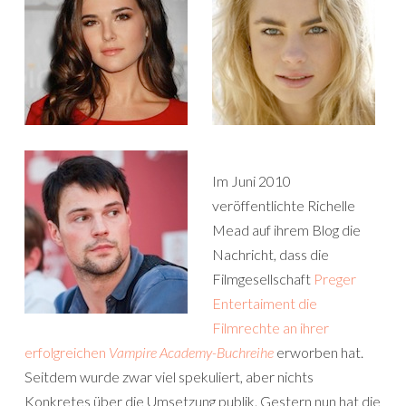
Im Juni 2010
veröffentlichte Richelle
Mead auf ihrem Blog die
Nachricht, dass die
Filmgesellschaft
Preger
Entertaiment die
Filmrechte an ihrer
erfolgreichen
Vampire Academy-Buchreihe
erworben hat.
Seitdem wurde zwar viel spekuliert, aber nichts
Konkretes über die Umsetzung publik. Gestern nun hat die