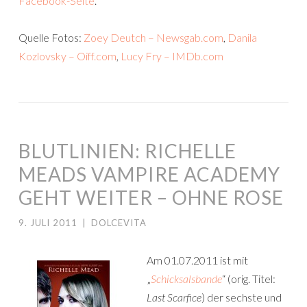
Facebook-Seite
.
Quelle Fotos:
Zoey Deutch – Newsgab.com
,
Danila
Kozlovsky – Oiff.com
,
Lucy Fry – IMDb.com
BLUTLINIEN: RICHELLE
MEADS VAMPIRE ACADEMY
GEHT WEITER – OHNE ROSE
9. JULI 2011
|
DOLCEVITA
Am 01.07.2011 ist mit
„
Schicksalsbande
“ (orig. Titel:
Last Scarfice
) der sechste und