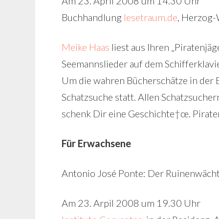
Am 23. April 2008 um 14.30 Uhr
Buchhandlung
lesetraum.de
, Herzog-
Meike Haas
liest aus Ihren „Piratenjäg
Seemannslieder auf dem Schifferklavi
Um die wahren Bücherschätze in der B
Schatzsuche statt. Allen Schatzsuchern
schenk Dir eine Geschichte†œ. Piraten
Für Erwachsene
Antonio José Ponte: Der Ruinenwäch
Am 23. Arpil 2008 um 19.30 Uhr