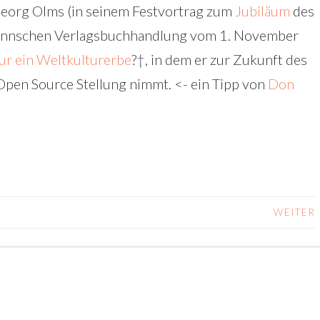
eorg Olms (in seinem Festvortrag zum
Jubiläum
des
nnschen Verlagsbuchhandlung vom 1. November
ur ein Weltkulturerbe
?†, in dem er zur Zukunft des
 Open Source Stellung nimmt. <- ein Tipp von
Don
WEITER