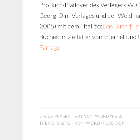
ProBuch-Plädoyer des Verlegers W. G
Georg-Olm-Verlages und der Weidma
2005) mit dem Titel †œ
Das Buch †“ n
Buches im Zeitalter von Internet und
Farrago
BEITRAGS-
NAVIGATION
STOLZ PRÄSENTIERT VON WORDPRESS
THEME: SKETCH VON
WORDPRESS.COM
.