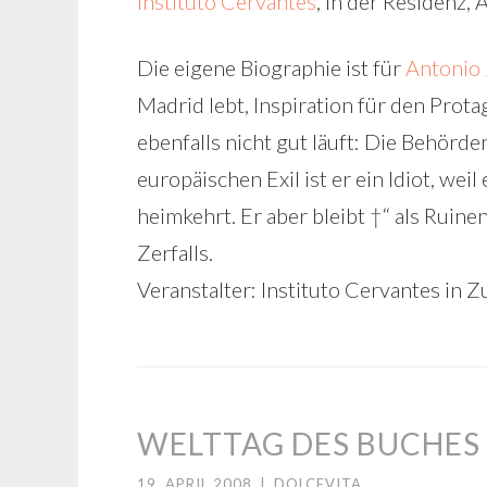
Instituto Cervantes
, in der Residenz
Die eigene Biographie ist für
Antonio 
Madrid lebt, Inspiration für den Prot
ebenfalls nicht gut läuft: Die Behörde
europäischen Exil ist er ein Idiot, we
heimkehrt. Er aber bleibt †“ als Rui
Zerfalls.
Veranstalter: Instituto Cervantes in
WELTTAG DES BUCHES –
19. APRIL 2008
|
DOLCEVITA