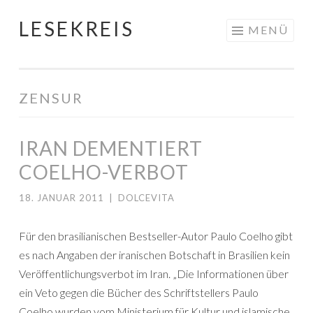
LESEKREIS
Springe
MENÜ
zum
Inhalt
ZENSUR
IRAN DEMENTIERT
COELHO-VERBOT
18. JANUAR 2011
|
DOLCEVITA
Für den brasilianischen Bestseller-Autor Paulo Coelho gibt
es nach Angaben der iranischen Botschaft in Brasilien kein
Veröffentlichungsverbot im Iran. „Die Informationen über
ein Veto gegen die Bücher des Schriftstellers Paulo
Coelho wurden vom Ministerium für Kultur und islamische