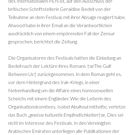
des Internationalen PEN ist, auf den Ausschluss der
britischen Schriftstellerin Geraldine Bedell von der
Teilnahme an dem Festival, mit ihrer Absage reagiert habe.
Atwood habe in ihrer Email an die Verantwortlichen
ausdrücklich von einem empörenden Fall der Zensur
gesprochen, berichtet die Zeitung.
Die Organisatoren des Festivals hatten die Einladung an
Bedell nach der Lektüre ihres Romans †œThe Gulf
Between Us† zurückgenommen. In dem Roman geht es,
vor dem Hintergrund des Irak-Kriegs, in einer
Nebenhandlung um die Affaire eines homosexuellen
Scheichs mit einem Engländer. Wie die Leiterin des
Organisationskomitees, Isobel Abulhoul mitteilte, verletze
das Buch „
gewisse kulturelle Empfindlichkeiten
†œ. Dies sei
nicht im Interesse des Festivals. In den Vereinigten
Arabischen Emiraten unterliegen alle Publikationen der