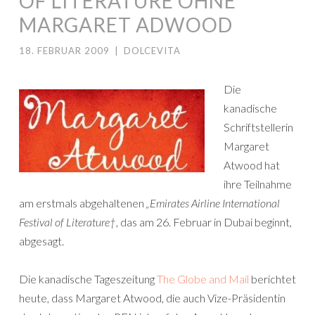
OF LITERATURE OHNE
MARGARET ADWOOD
18. FEBRUAR 2009
|
DOLCEVITA
Die
kanadische
Schriftstellerin
Margaret
Atwood hat
ihre Teilnahme
am erstmals abgehaltenen
„Emirates Airline International
Festival of Literature†
, das am 26. Februar in Dubai beginnt,
abgesagt.
Die kanadische Tageszeitung
The Globe and Mail
berichtet
heute, dass Margaret Atwood, die auch Vize-Präsidentin