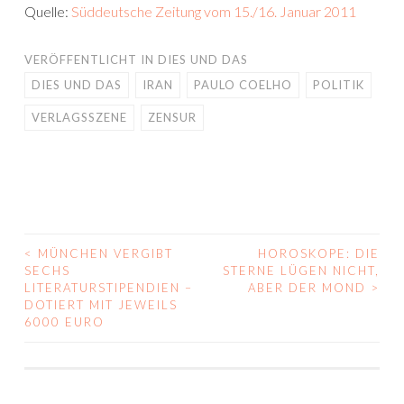
Quelle:
Süddeutsche Zeitung vom 15./16. Januar 2011
VERÖFFENTLICHT IN
DIES UND DAS
DIES UND DAS
IRAN
PAULO COELHO
POLITIK
VERLAGSSZENE
ZENSUR
<
MÜNCHEN VERGIBT
HOROSKOPE: DIE
BEITRAGS-
SECHS
STERNE LÜGEN NICHT,
LITERATURSTIPENDIEN –
ABER DER MOND
>
NAVIGATION
DOTIERT MIT JEWEILS
6000 EURO