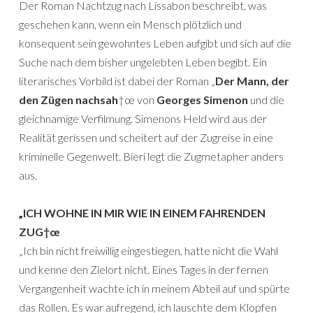
Der Roman Nachtzug nach Lissabon beschreibt, was
geschehen kann, wenn ein Mensch plötzlich und
konsequent sein gewohntes Leben aufgibt und sich auf die
Suche nach dem bisher ungelebten Leben begibt. Ein
literarisches Vorbild ist dabei der Roman „
Der Mann, der
den Zügen nachsah
†œ von
Georges Simenon
und die
gleichnamige Verfilmung. Simenons Held wird aus der
Realität gerissen und scheitert auf der Zugreise in eine
kriminelle Gegenwelt. Bieri legt die Zugmetapher anders
aus.
„ICH WOHNE IN MIR WIE IN EINEM FAHRENDEN
ZUG†œ
„Ich bin nicht freiwillig eingestiegen, hatte nicht die Wahl
und kenne den Zielort nicht. Eines Tages in der fernen
Vergangenheit wachte ich in meinem Abteil auf und spürte
das Rollen. Es war aufregend, ich lauschte dem Klopfen