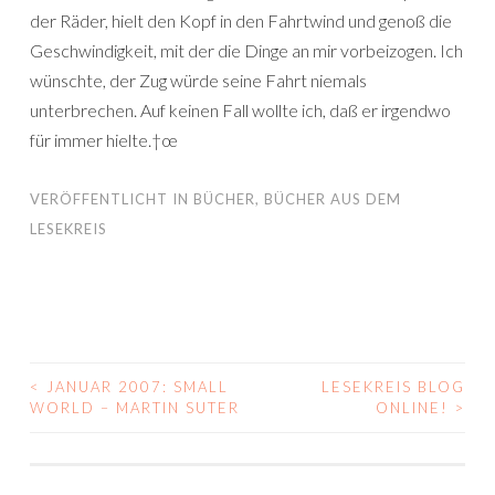
der Räder, hielt den Kopf in den Fahrtwind und genoß die
Geschwindigkeit, mit der die Dinge an mir vorbeizogen. Ich
wünschte, der Zug würde seine Fahrt niemals
unterbrechen. Auf keinen Fall wollte ich, daß er irgendwo
für immer hielte.†œ
VERÖFFENTLICHT IN
BÜCHER
,
BÜCHER AUS DEM
LESEKREIS
<
JANUAR 2007: SMALL
LESEKREIS BLOG
BEITRAGS-
WORLD – MARTIN SUTER
ONLINE!
>
NAVIGATION