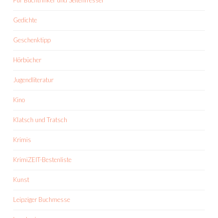
Für Buchtrinker und Seitenfresser
Gedichte
Geschenktipp
Hörbücher
Jugendliteratur
Kino
Klatsch und Tratsch
Krimis
KrimiZEIT-Bestenliste
Kunst
Leipziger Buchmesse