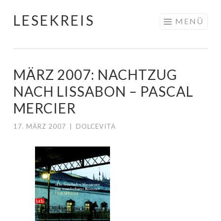
LESEKREIS
Springe
MENÜ
zum
Inhalt
MÄRZ 2007: NACHTZUG
NACH LISSABON – PASCAL
MERCIER
17. MÄRZ 2007
|
DOLCEVITA