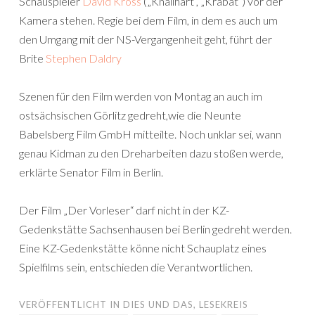
Schauspieler
David Kross
(„Knallhart“, „Krabat“) vor der
Kamera stehen. Regie bei dem Film, in dem es auch um
den Umgang mit der NS-Vergangenheit geht, führt der
Brite
Stephen Daldry
Szenen für den Film werden von Montag an auch im
ostsächsischen Görlitz gedreht,wie die Neunte
Babelsberg Film GmbH mitteilte. Noch unklar sei, wann
genau Kidman zu den Dreharbeiten dazu stoßen werde,
erklärte Senator Film in Berlin.
Der Film „Der Vorleser“ darf nicht in der KZ-
Gedenkstätte Sachsenhausen bei Berlin gedreht werden.
Eine KZ-Gedenkstätte könne nicht Schauplatz eines
Spielfilms sein, entschieden die Verantwortlichen.
VERÖFFENTLICHT IN
DIES UND DAS
,
LESEKREIS