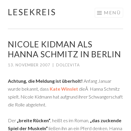
LESEKREIS
Springe
MENÜ
zum
Inhalt
NICOLE KIDMAN ALS
HANNA SCHMITZ IN BERLIN
13. NOVEMBER 2007
|
DOLCEVITA
Achtung, die Meldung ist überholt!
Anfang Januar
wurde bekannt, dass
Kate Winslet
dieÂ Hanna Schmitz
spielt. Nicole Kidmann hat aufgrund ihrer Schwangerschaft
die Rolle abgelehnt.
Der
„breite Rücken“
, heißt es im Roman,
„das zuckende
Spiel der Muskeln“
ließen ihn an ein Pferd denken. Hanna