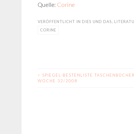
Quelle:
Corine
VERÖFFENTLICHT IN
DIES UND DAS
,
LITERAT
CORINE
<
SPIEGEL-BESTENLISTE TASCHENBÜCHE
BEITRAGS-
WOCHE 32/2008
NAVIGATION