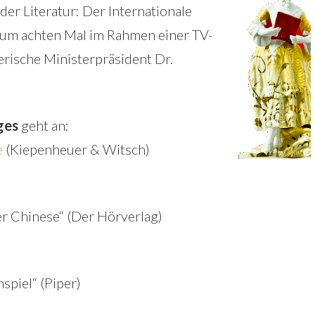
r Literatur: Der Internationale
 zum achten Mal im Rahmen einer TV-
yerische Ministerpräsident Dr.
ges
geht an:
œ
(Kiepenheuer & Witsch)
r Chinese“ (Der Hörverlag)
spiel“ (Piper)