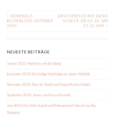
<
KRIMIWELT-
DRUCKFRISCH MIT DENIS
BEITRAGS-
BESTENLISTE OKTOBER
SCHECK AM 04.10. UM
2009
23.35 UHR
>
NAVIGATION
NEUESTE BEITRÄGE
Januar 2025: Auerhaus von Bov Bjerg
Dezember 2024: Der heilige King Kong von James McBride
November 2024: Tanz der Teufel von Fiston Mwanza Mujila
September 2024: James von Percival Everett
Juni 2024: Die Welt ist groß und Rettung lauert überall von Ilija
Trojanow