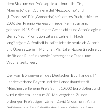
dem Studium der Philosophie als Journalist für „Il
Manifesto“, den „Corriere del Mezzogiorno“ und
„L’Espresso“. Für „Gomorrha“, sein erstes Buch, erhielt er
2006 den Premio Viareggio.Friederike Hausmann,
geboren 1945, Studium der Geschichte und Altphilologie in
Berlin. Nach Promotion tätig als Lehrerin. Nach
langjährigem Aufenthalt in Italien lebt sie heute als Autorin
und Übersetzerin in München. Als Italien-Expertin schreibt
sie für den Rundfunk sowie überregionale Tages- und
Wochenzeitungen.
Der vom Börsenverein des Deutschen Buchhandels †“
Landesverband Bayern und der Landeshauptstadt
München verliehene Preis ist mit 10.000 Euro dotiert und
wird in diesem Jahr zum 30. Mal vergeben. Zu den
bisherigen Preisträgern zählen David Grossmann, Anna
Politkovskaja, Saul Friedländer, Necla Kelek und Arno