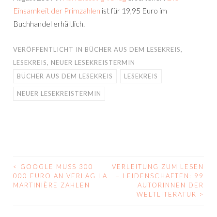
Einsamkeit der Primzahlen
ist für 19,95 Euro im
Buchhandel erhältlich.
VERÖFFENTLICHT IN
BÜCHER AUS DEM LESEKREIS
,
LESEKREIS
,
NEUER LESEKREISTERMIN
BÜCHER AUS DEM LESEKREIS
LESEKREIS
NEUER LESEKREISTERMIN
<
GOOGLE MUSS 300
VERLEITUNG ZUM LESEN
BEITRAGS-
000 EURO AN VERLAG LA
– LEIDENSCHAFTEN: 99
MARTINIÈRE ZAHLEN
AUTORINNEN DER
NAVIGATION
WELTLITERATUR
>